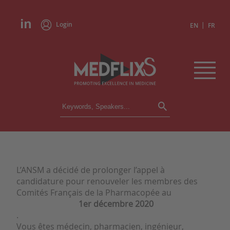
Login
|
EN
FR
CONFERENCES
ALL CONFERENCES
CALENDAR
INSTITUTIONS
L’ANSM a décidé de prolonger l’appel à
ACADEMIES
candidature pour renouveler les membres des
EXPERTS
Comités Français de la Pharmacopée au
1er décembre 2020
PRESS REVIEWS
.
Vous êtes médecin, pharmacien, ingénieur,
CONGRESSES IN BRIEF