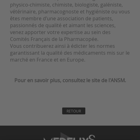
physico-chimiste, chimiste, biologiste, galéniste,
vétérinaire, pharmacognoste et hygiéniste ou vous
êtes membre d’une association de patients,
passionnés de qualité et aimant les sciences,
venez apporter votre expertise au sein des
Comités Français de la Pharmacopée.
Vous contribuerez ainsi à édicter les normes
garantissant la qualité des médicaments mis sur le
marché en France et en Europe.
Pour en savoir plus, consultez le site de l'ANSM.
RETOUR