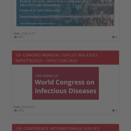
Date :
2026-10-19
2857
0
10ᵉ CONGRÈS MONDIAL SUR LES MALADIES
INFECTIEUSES – INFECTION 2026
Date :
2026-06-25
3293
0
13E CONFÉRENCE INTERNATIONALE SUR LES