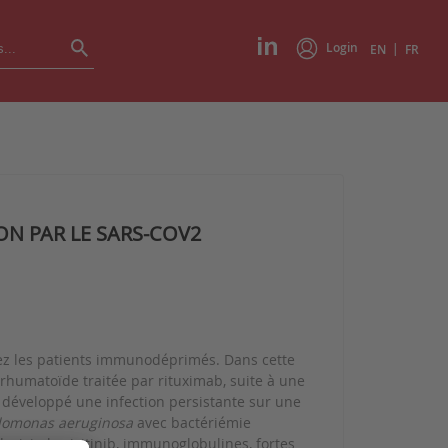
Login
|
EN
FR
ON PAR LE SARS-COV2
hez les patients immunodéprimés. Dans cette
 rhumatoïde traitée par rituximab, suite à une
a développé une infection persistante sur une
omonas aeruginosa
avec bactériémie
sivir, baricitinib, immunoglobulines, fortes