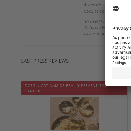
doses de corticoïdes). A
CoV2 et opportunistes é
Source(s) :
Victoria Overbeck et al
case report. Heliyon. 20
LAST PRESS REVIEWS
DOES NICOTINAMIDE REALLY PREVENT SKIN
CANCER?