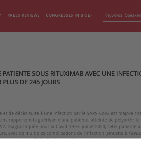
PRESS REVIEWS
CONGRESSES IN BRIEF
 PATIENTE SOUS RITUXIMAB AVEC UNE INFECTI
 PLUS DE 245 JOURS
e et de décès suite à une infection par le SARS-CoV2 est majoré c
ns rapportent la guérison d’une patiente, atteinte de polyarthrite
V2. Diagnostiquée pour la Covid-19 en juillet 2020, cette patiente 
rs, avec de multiples complications de l’infection (sinusite à
Pseud
pneumopathie à CMV). Plusieurs traitements ont été entrepris (remde