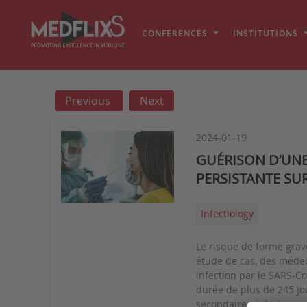
CONFERENCES
INSTITUTIONS
Previous
Next
2024-01-19
GUÉRISON D’UNE
PERSISTANTE SUR
Infectiology
Le risque de forme grav
étude de cas, des médeci
infection par le SARS-Co
durée de plus de 245 jou
secondaire, virémie et 