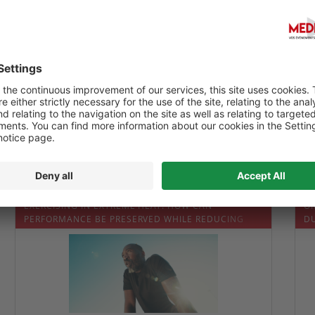
vec la lente diminution des corticoïdes, les symptômes ont disparu 
taient résolues et son système immunitaire reconstitué.
. Successful treatment of SARS-CoV-2 in an immunocompromised patie
23 Dec 14;10(1):e23699.
;
EXERCISING IN EXTREME HEAT: HOW CAN
OR
PERFORMANCE BE PRESERVED WHILE REDUCING
D
HEALTH RISKS?