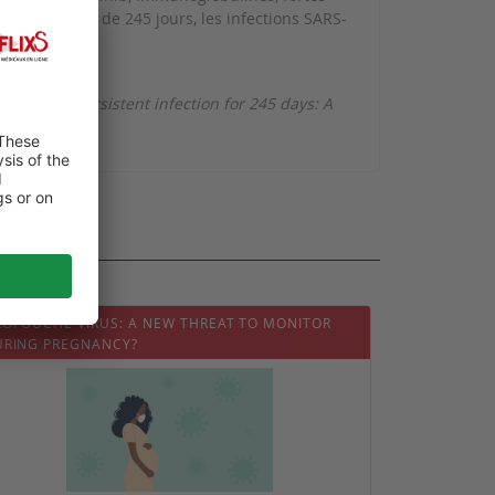
et après plus de 245 jours, les infections SARS-
nt with persistent infection for 245 days: A
OPOUCHE VIRUS: A NEW THREAT TO MONITOR
URING PREGNANCY?