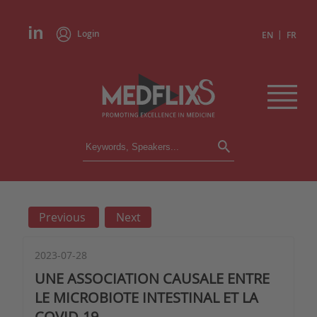
Login
|
EN
FR
CONFERENCES
ALL CONFERENCES
CALENDAR
Previous
Next
INSTITUTIONS
ACADEMIES
EXPERTS
2023-07-28
UNE ASSOCIATION CAUSALE ENTRE
PRESS REVIEWS
LE MICROBIOTE INTESTINAL ET LA
COVID-19
CONGRESSES IN BRIEF