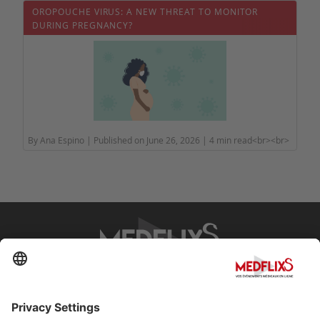
OROPOUCHE VIRUS: A NEW THREAT TO MONITOR
DURING PREGNANCY?
By Ana Espino | Published on June 26, 2026 | 4 min read<br><br>
PROMOTING EXCELLENCE IN MEDICINE
Q&A
About MedflixS®
Help