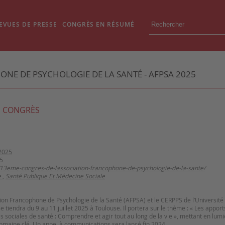
EVUES DE PRESSE
CONGRÈS EN RÉSUMÉ
NE DE PSYCHOLOGIE DE LA SANTÉ - AFPSA 2025
 CONGRÈS
2025
5
s/13eme-congres-de-lassociation-francophone-de-psychologie-de-la-sante/
e
,
Santé Publique Et Médecine Sociale
tion Francophone de Psychologie de la Santé (AFPSA) et le CERPPS de l’Université
se tiendra du 9 au 11 juillet 2025 à Toulouse. Il portera sur le thème : « Les appor
s sociales de santé : Comprendre et agir tout au long de la vie », mettant en lum