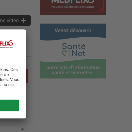
ne vidéo
ERENCE ON
HIATRY
0