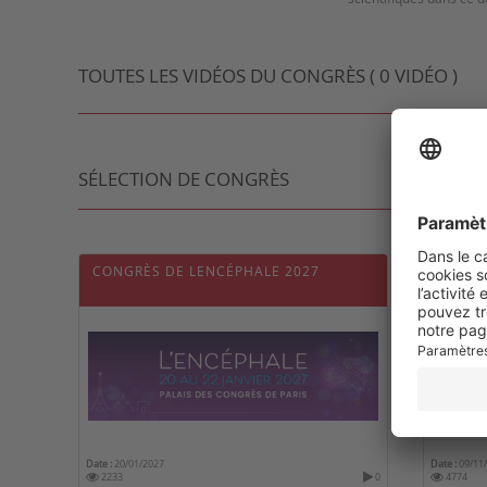
TOUTES LES VIDÉOS DU CONGRÈS ( 0 VIDÉO )
SÉLECTION DE CONGRÈS
CONGRÈS DE LENCÉPHALE 2027
6TH W
HEALT
Date :
20/01/2027
Date :
09/11
2233
0
4774