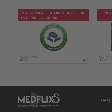
2E CONFÉRENCE INTERNATIONALE SUR
ECNP 
LA NEUROPSYCHIATRIE
Date :
06/11/2026
Date :
10/10
3320
0
2103
FAQ
PROMOUVOIR LA MÉDECINE D'EXCELLENCE