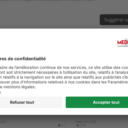
Suggérer u
ORLD CONGRESS ON GLOBAL
6TH INTERNATIONAL CONF
HCARE AND MEDICINE
NEUROSCIENCE AND PSYC
/2026
Date :
06/11/2026
0
3579