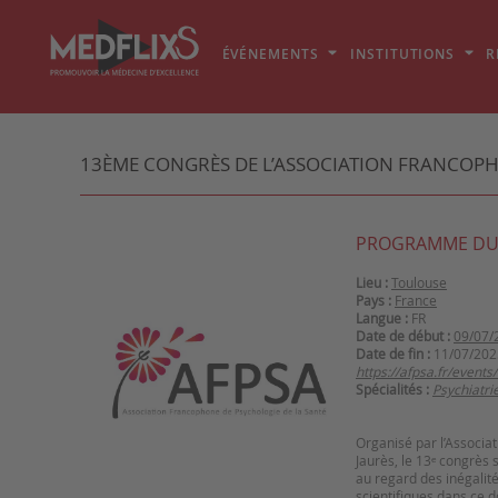
ÉVÉNEMENTS
INSTITUTIONS
R
13ÈME CONGRÈS DE L’ASSOCIATION FRANCOPHO
PROGRAMME DU
Lieu :
Toulouse
Pays :
France
Langue :
FR
Date de début :
09/07/
Date de fin :
11/07/202
https://afpsa.fr/event
Spécialités :
Psychiatri
Organisé par l’Associa
Jaurès, le 13ᵉ congrès 
au regard des inégalité