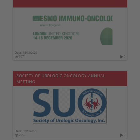
Date :
14/12/2026
3074
0
SOCIETY OF UROLOGIC ONCOLOGY ANNUAL
MEETING
Date :
02/12/2026
2255
0