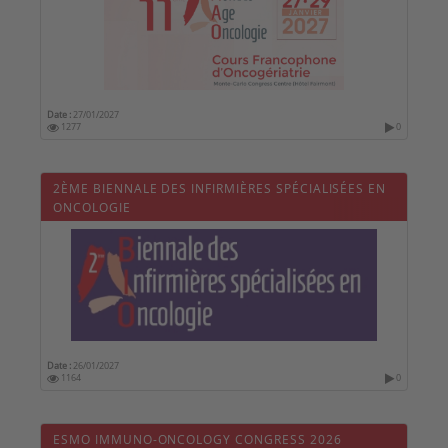
Date :
27/01/2027
1277
0
2ÈME BIENNALE DES INFIRMIÈRES SPÉCIALISÉES EN
ONCOLOGIE
Date :
26/01/2027
1164
0
ESMO IMMUNO-ONCOLOGY CONGRESS 2026