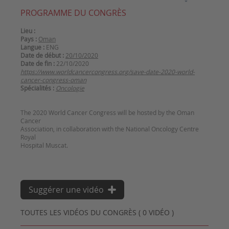
PROGRAMME DU CONGRÈS
Lieu :
Pays :
Oman
Langue :
ENG
Date de début :
20/10/2020
Date de fin :
22/10/2020
https://www.worldcancercongress.org/save-date-2020-world-
cancer-congress-oman
Spécialités :
Oncologie
The 2020 World Cancer Congress will be hosted by the Oman
Cancer
Association, in collaboration with the National Oncology Centre
Royal
Hospital Muscat.
Suggérer une vidéo
TOUTES LES VIDÉOS DU CONGRÈS ( 0 VIDÉO )