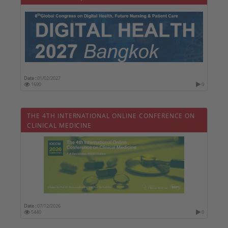
Date :
01/02/2027
1690
0
THE 4TH INTERNATIONAL ONLINE CONFERENCE ON
CLINICAL MEDICINE
Date :
07/12/2026
5440
0