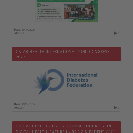
Date :
19/04/2027
1143
0
QATAR HEALTH INTERNATIONAL (QHI) CONGRESS-
2027
Date :
10/04/2027
2061
0
DIGITAL HEALTH 2027 - 6- GLOBAL CONGRESS ON
DIGITAL HEALTH, FUTURE NURSING & PATIENT CARE