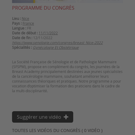
PROGRAMME DU CONGRÈS
Lieu :
Nice
Pays :
France
Langue :
FR
Date de début :
11/11/2022
Date de fin :
12/11/2022
https://www.senologie.com/congres/breast_Nice-2022
Spécialités :
Gynécologie Et Obstétrique
La Société Française de Sénologie et de Pathologie Mammaire
(SFSPM), propose en complément du congrès, les journées de la
Breast Academy principalement destinées aux jeunes spécialistes
de la cancérologie mammaire, souhaitant améliorer leurs
connaissances théoriques et pratiques. Notre programme a pour
vocation d’optimiser la formation des praticiens dans le cadre de
la multi-disciplinarité.
Suggérer une vidéo
TOUTES LES VIDÉOS DU CONGRÈS ( 0 VIDÉO )