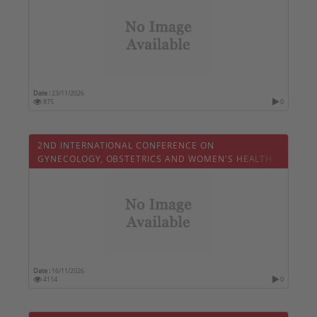
Date :
23/11/2026
875
0
2ND INTERNATIONAL CONFERENCE ON
GYNECOLOGY, OBSTETRICS AND WOMEN'S HEALTH
Date :
16/11/2026
4114
0