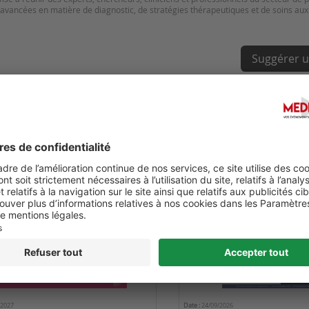
 avancées en matière de diagnostic, de stratégies thérapeutiques et de soins aux 
Suggérer u
LIVER CANCER SUMMIT 2027
5TH WORLD CONGRESS OF 
ENDOSCOPY - ENDO 2026
/2027
Date :
24/09/2026