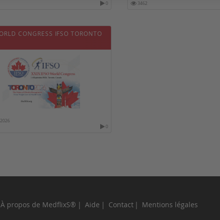
0
3462
WORLD CONGRESS IFSO TORONTO
/2026
0
À propos de MedflixS®
Aide
Contact
Mentions légales