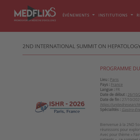
ÉVÉNEMENTS
INSTITUTIONS
R
2ND INTERNATIONAL SUMMIT ON HEPATOLOGY
PROGRAMME DU
Lieu :
Paris
Pays :
France
Langue :
FR
Date de début :
26/10/
Date de fin :
27/10/202
https://unitedresearc
Spécialités :
Gastro-Ent
Bienvenue à la
2ND Som
réunissons pour explor
Avec pour thème
« Fai
patients »,
ce sommet vi