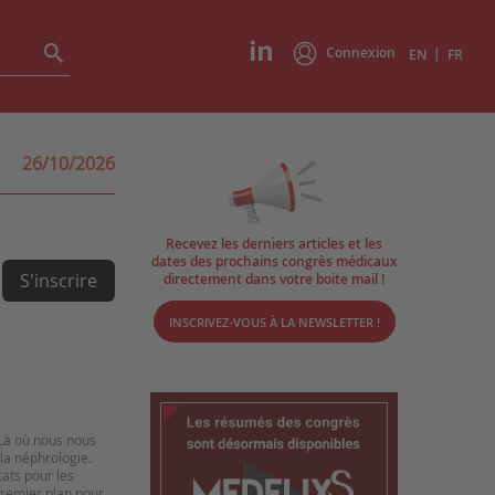
Connexion
|
EN
FR
26/10/2026
Recevez les derniers articles et les
dates des prochains congrès médicaux
S'inscrire
directement dans votre boite mail !
INSCRIVEZ-VOUS À LA NEWSLETTER !
Là où nous nous
la néphrologie.
tats pour les
premier plan pour