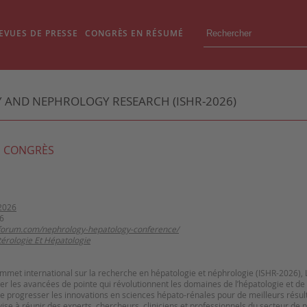
EVUES DE PRESSE
CONGRÈS EN RÉSUMÉ
 AND NEPHROLOGY RESEARCH (ISHR‑2026)
 CONGRÈS
2026
6
hforum.com/nephrology-hepatology-conference/
érologie Et Hépatologie
met international sur la recherche en hépatologie et néphrologie (ISHR-2026),
er les avancées de pointe qui révolutionnent les domaines de l’hépatologie et de 
re progresser les innovations en sciences hépato-rénales pour de meilleurs résul
se à réunir des experts, chercheurs, cliniciens et professionnels du secteur de 