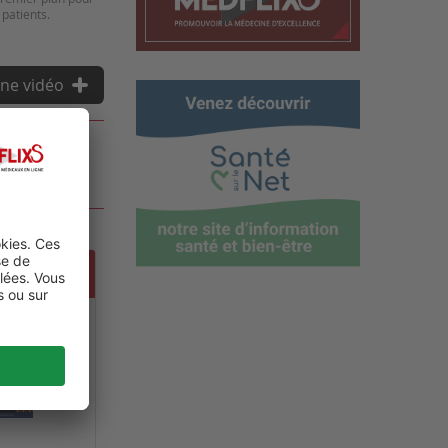
patients.
ne vidéo
GI