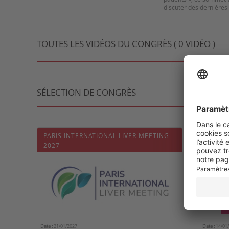
discuter des dernières
TOUTES LES VIDÉOS DU CONGRÈS ( 0 VIDÉO )
SÉLECTION DE CONGRÈS
PARIS INTERNATIONAL LIVER MEETING
EASL 
2027
Date :
21/01/2027
Date :
14/01