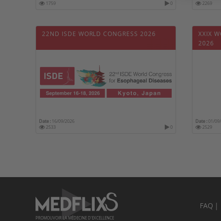
1759
0
2269
22ND ISDE WORLD CONGRESS 2026
XXIX 
2026
Date :
16/09/2026
Date :
01/09
2533
0
2529
FAQ
PROMOUVOIR LA MÉDECINE D'EXCELLENCE