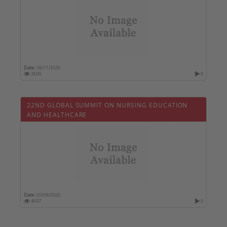
Date :
06/11/2026
3600
0
22ND GLOBAL SUMMIT ON NURSING EDUCATION
AND HEALTHCARE
Date :
03/08/2026
4697
0