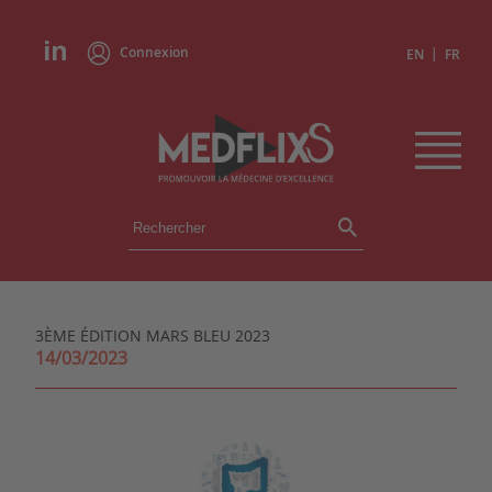
Connexion
|
EN
FR
ÉVÉNEMENTS
TOUS LES ÉVÉNEMENTS
AGENDA
3ÈME ÉDITION MARS BLEU 2023
INSTITUTIONS
14/03/2023
ACADÉMIES
EXPERTS
REVUES DE PRESSE
CONGRÈS EN RÉSUMÉ