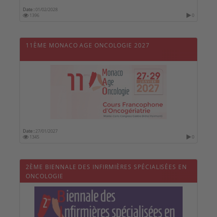
Date :
01/02/2028
1396
0
11ÈME MONACO AGE ONCOLOGIE 2027
Date :
27/01/2027
1345
0
2ÈME BIENNALE DES INFIRMIÈRES SPÉCIALISÉES EN
ONCOLOGIE