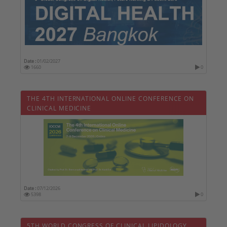
Date :
01/02/2027
1660
0
THE 4TH INTERNATIONAL ONLINE CONFERENCE ON
CLINICAL MEDICINE
Date :
07/12/2026
5398
0
5TH WORLD CONGRESS OF CLINICAL LIPIDOLOGY