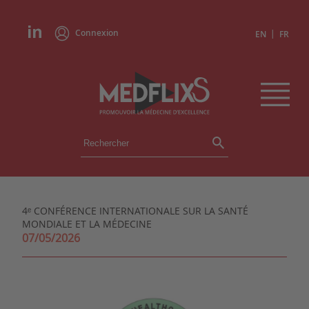
Connexion
|
EN
FR
ÉVÉNEMENTS
TOUS LES ÉVÉNEMENTS
AGENDA
4ᵉ CONFÉRENCE INTERNATIONALE SUR LA SANTÉ
INSTITUTIONS
MONDIALE ET LA MÉDECINE
ACADÉMIES
07/05/2026
EXPERTS
REVUES DE PRESSE
CONGRÈS EN RÉSUMÉ