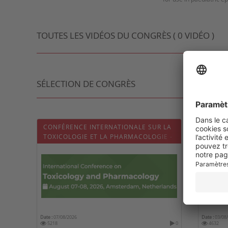
TOUTES LES VIDÉOS DU CONGRÈS ( 0 VIDÉO )
SÉLECTION DE CONGRÈS
CONFÉRENCE INTERNATIONALE SUR LA
22ND 
TOXICOLOGIE ET LA PHARMACOLOGIE -
EDUCA
ICTP 2026
Date :
07/08/2026
Date :
03/08
5218
0
4632