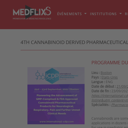
ÉVÉNEMENTS
INSTITUTIONS
R
4TH CANNABINOID DERIVED PHARMACEUTICALS
PROGRAMME DU
Lieu :
Boston
Pays :
Etats-Unis
Langue :
ENG
Date de début :
21/09/
Date de fin :
23/09/202
https://international
listing&utm_content=
Spécialités :
Pharmacolo
Cannabinoids are some
applications in dozens