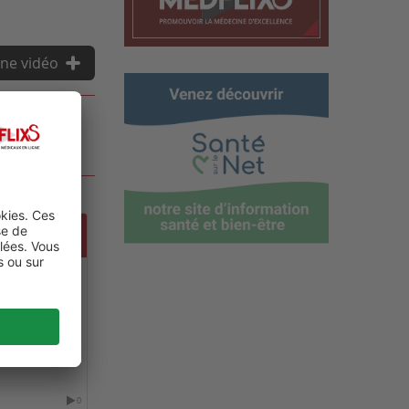
ne vidéo
RE EXPO -
0