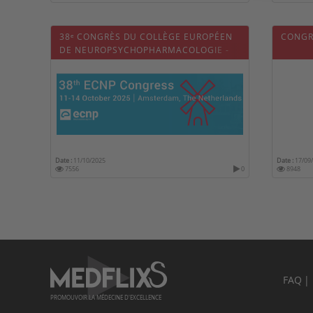
38ᵉ CONGRÈS DU COLLÈGE EUROPÉEN
CONGR
DE NEUROPSYCHOPHARMACOLOGIE -
ECNP 2025
Date :
11/10/2025
Date :
17/09
7556
0
8948
FAQ
PROMOUVOIR LA MÉDECINE D'EXCELLENCE