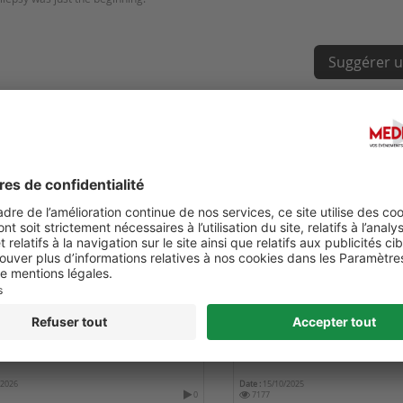
Suggérer u
GLOBAL SUMMIT ON NURSING
PAK PHARMA & HEALTH CA
TION AND HEALTHCARE
ISLAMABAD 2025
/2026
Date :
15/10/2025
0
7177