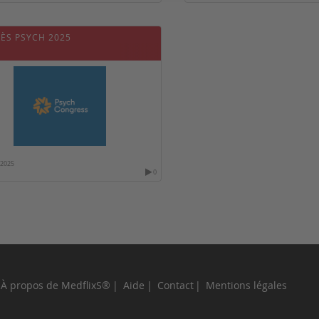
ÈS PSYCH 2025
/2025
0
À propos de MedflixS®
Aide
Contact
Mentions légales