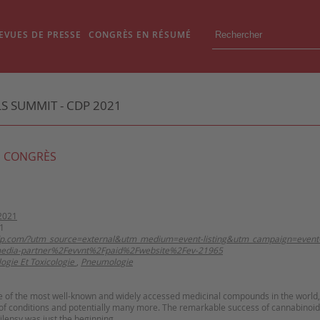
EVUES DE PRESSE
CONGRÈS EN RÉSUMÉ
 SUMMIT - CDP 2021
 CONGRÈS
2021
1
-cdp.com/?utm_source=external&utm_medium=event-listing&utm_campaign=event
media-partner%2Fevvnt%2Fpaid%2Fwebsite%2Fev-21965
gie Et Toxicologie
,
Pneumologie
 of the most well-known and widely accessed medicinal compounds in the world
 of conditions and potentially many more. The remarkable success of cannabinoi