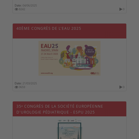
Date :
04/06/2025
8242
0
40ÈME CONGRÈS DE L'EAU 2025
Date :
21/03/2025
9659
0
35ᵉ CONGRÈS DE LA SOCIÉTÉ EUROPÉENNE
D'UROLOGIE PÉDIATRIQUE - ESPU 2025