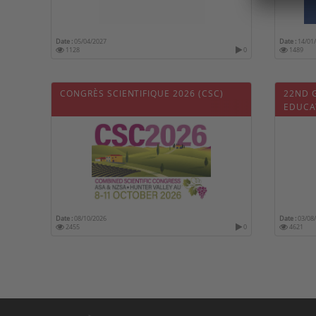
Date :
05/04/2027
Date :
14/01
1128
0
1489
CONGRÈS SCIENTIFIQUE 2026 (CSC)
22ND 
EDUCA
Date :
08/10/2026
Date :
03/08
2455
0
4621