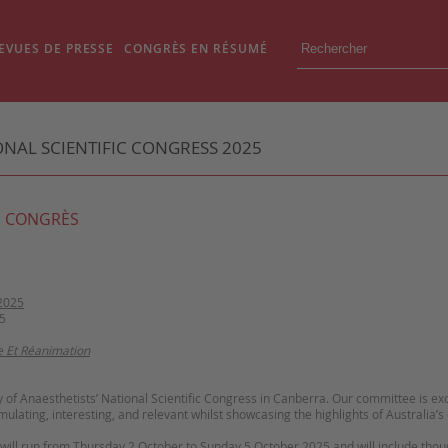
EVUES DE PRESSE
CONGRÈS EN RÉSUMÉ
ONAL SCIENTIFIC CONGRESS 2025
 CONGRÈS
2025
5
e Et Réanimation
 of Anaesthetists’ National Scientific Congress in Canberra. Our committee is exc
mulating, interesting, and relevant whilst showcasing the highlights of Australia’s 
 will run from Thursday 2 October to Sunday 5 October 2025 and will include tho