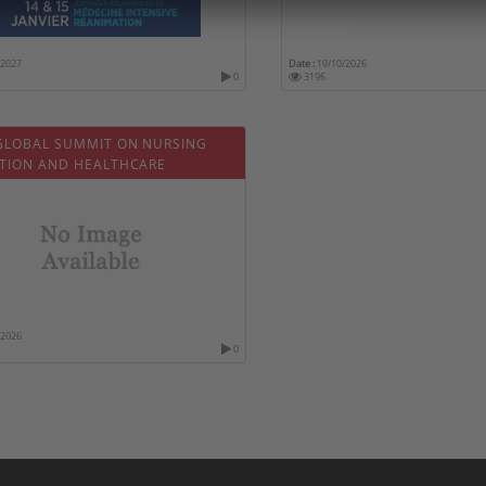
/2027
Date :
19/10/2026
0
3196
GLOBAL SUMMIT ON NURSING
TION AND HEALTHCARE
/2026
0