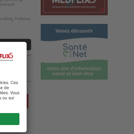
ional and
hia Wong, Professor
ne vidéo
 AND