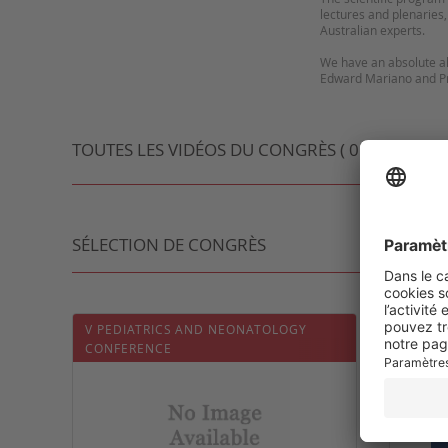
lectures and plenaries
Australian experts.
We have an absolute al
TOUTES LES VIDÉOS DU CONGRÈS ( 0 VIDÉO )
SÉLECTION DE CONGRÈS
V PEDIATRICS AND NEONATOLOGY
JAMIR 
CONFERENCE
MÉDEC