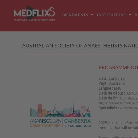
ÉVÉNEMENTS
INSTITUTIONS
R
AUSTRALIAN SOCIETY OF ANAESTHETISTS NATI
PROGRAMME DU
Lieu :
Canberra
Pays :
Australie
Langue :
ENG
Date de début :
02/10/
Date de fin :
05/10/202
https://asansc.com.au/
Spécialités :
Anesthési
2025 Australian Society
meeting that will be sti
The scientific program