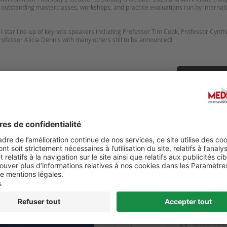
, outstanding masterclasses, workshops, and practice evaluations run by internat
l-star line-up of keynote speakers including Professor Tim Cook, Professor Cynt
Suggérer u
(JOURNÉES ATLANTIQUES DE
V EURO ANESTHESIOLOGY
INE INTENSIVE RÉANIMATION)
CRITICAL CARE CONGRESS