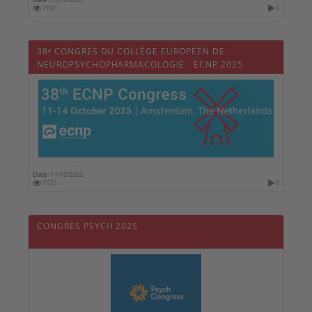
7195
0
38ᵉ CONGRÈS DU COLLÈGE EUROPÉEN DE
NEUROPSYCHOPHARMACOLOGIE - ECNP 2025
Date :
11/10/2025
7573
0
CONGRÈS PSYCH 2025