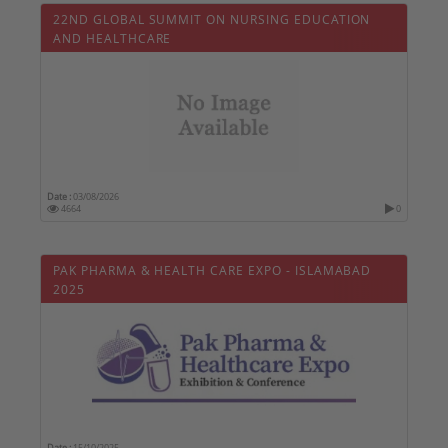
22ND GLOBAL SUMMIT ON NURSING EDUCATION
AND HEALTHCARE
Date :
03/08/2026
4664
0
PAK PHARMA & HEALTH CARE EXPO - ISLAMABAD
2025
Date :
15/10/2025