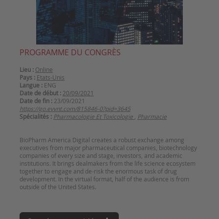
PROGRAMME DU CONGRÈS
Lieu :
Online
Pays :
Etats-Unis
Langue :
ENG
Date de début :
20/09/2021
Date de fin :
23/09/2021
https://go.evvnt.com/815846-0?pid=3645
Spécialités :
Pharmacologie Et Toxicologie
,
Pharmacie
BioPharm America Digital creates a robust exchange among
executives from major pharmaceutical companies, biotechnology
companies of every size and stage, investors, and academic
institutions. It brings dealmakers from the life science ecosystem
together to engage and de-risk the enormous task of drug
development. In the virtual format, half of the audience is from