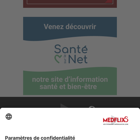
PROMOUVOIR LA MÉDECINE D'EXCELLENCE
FAQ
À propos de MedflixS®