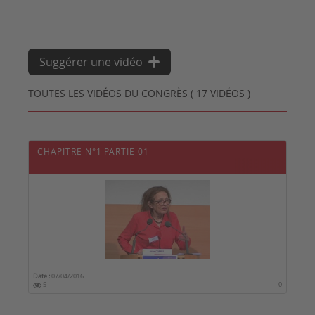
Suggérer une vidéo
TOUTES LES VIDÉOS DU CONGRÈS ( 17 VIDÉOS )
CHAPITRE N°1 PARTIE 01
Date :
07/04/2016
5
0