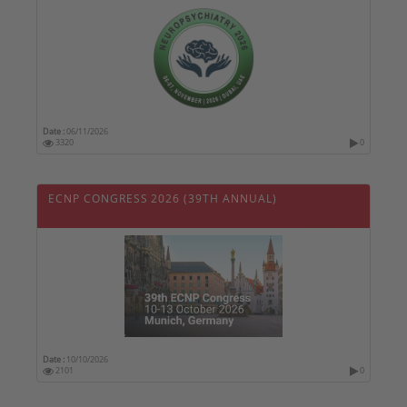
Date :
06/11/2026
3320
0
ECNP CONGRESS 2026 (39TH ANNUAL)
Date :
10/10/2026
2101
0