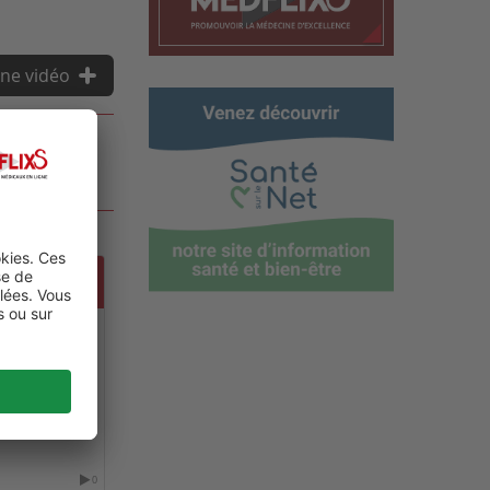
ne vidéo
 AND
0