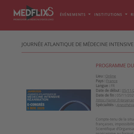
ÉVÉNEMENTS
INSTITUTIONS
R
JOURNÉE ATLANTIQUE DE MÉDECINE INTENSIVE
PROGRAMME DU
Lieu :
Online
Pays :
France
Langue :
FR
Date de début :
05/11/
Date de fin :
05/11/202
https://jamir.fr/progr
Spécialités :
Anesthési
Compte-tenu de la situ
françaises, impossibil
Scientifique d’Organisa