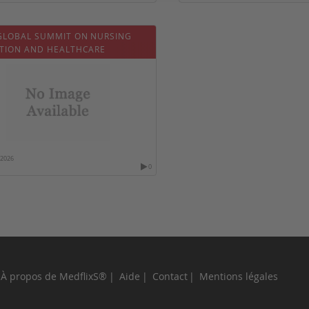
GLOBAL SUMMIT ON NURSING
TION AND HEALTHCARE
/2026
0
À propos de MedflixS®
Aide
Contact
Mentions légales