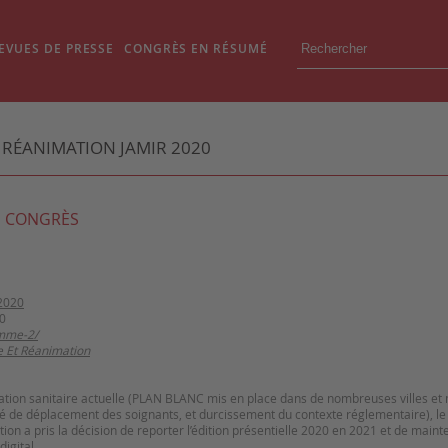
EVUES DE PRESSE
CONGRÈS EN RÉSUMÉ
 RÉANIMATION JAMIR 2020
 CONGRÈS
2020
0
amme-2/
e Et Réanimation
ation sanitaire actuelle (PLAN BLANC mis en place dans de nombreuses villes et
ité de déplacement des soignants, et durcissement du contexte réglementaire), l
tion a pris la décision de reporter l’édition présentielle 2020 en 2021 et de maint