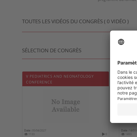
TOUTES LES VIDÉOS DU CONGRÈS ( 0 VIDÉO )
SÉLECTION DE CONGRÈS
V PEDIATRICS AND NEONATOLOGY
JAMIR 
CONFERENCE
MÉDEC
Date :
05/04/2027
Date :
14/01
1133
0
1493