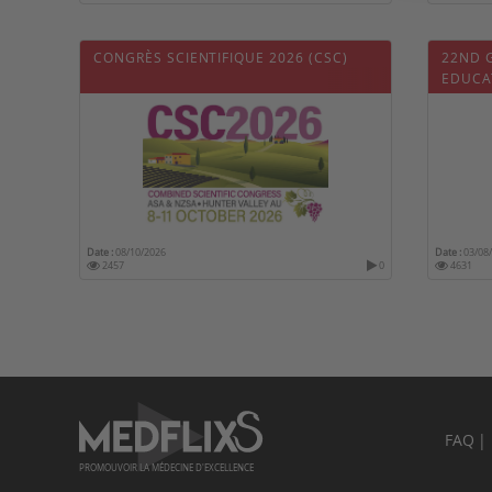
CONGRÈS SCIENTIFIQUE 2026 (CSC)
22ND 
EDUCA
Date :
08/10/2026
Date :
03/08
2457
0
4631
FAQ
PROMOUVOIR LA MÉDECINE D'EXCELLENCE