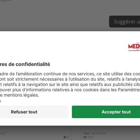
Suggérer u
(JOURNÉES ATLANTIQUES DE
V EURO ANESTHESIOLOGY
INE INTENSIVE RÉANIMATION)
CRITICAL CARE CONGRESS
/2027
Date :
19/10/2026
0
3197