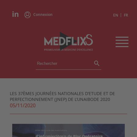
Connexion
|
EN
FR
ÉVÉNEMENTS
TOUS LES ÉVÉNEMENTS
AGENDA
LES 37ÈMES JOURNÉES NATIONALES D’ETUDE ET DE
INSTITUTIONS
PERFECTIONNEMENT (JNEP) DE L’UNAIBODE 2020
ACADÉMIES
05/11/2020
EXPERTS
REVUES DE PRESSE
CONGRÈS EN RÉSUMÉ