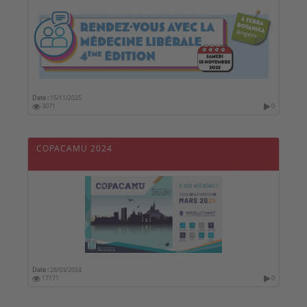
Date :
15/11/2025
3071
0
COPACAMU 2024
Date :
28/03/2024
17171
0