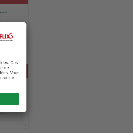
RE?
0
IENS ET
0