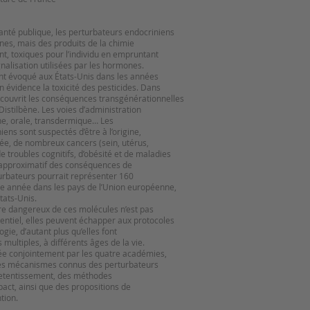
nté publique, les perturbateurs endocriniens
es, mais des produits de la chimie
nt, toxiques pour l’individu en empruntant
gnalisation utilisées par les hormones.
ment évoqué aux États-Unis dans les années
 évidence la toxicité des pesticides. Dans
couvrit les conséquences transgénérationnelles
Distilbène. Les voies d’administration
nne, orale, transdermique… Les
ens sont suspectés d’être à l’origine,
ée, de nombreux cancers (sein, utérus,
, de troubles cognitifs, d’obésité et de maladies
 approximatif des conséquences de
rturbateurs pourrait représenter 160
ue année dans les pays de l’Union européenne,
tats-Unis.
re dangereux de ces molécules n’est pas
sentiel, elles peuvent échapper aux protocoles
ogie, d’autant plus qu’elles font
s multiples, à différents âges de la vie.
ée conjointement par les quatre académies,
s des mécanismes connus des perturbateurs
retentissement, des méthodes
pact, ainsi que des propositions de