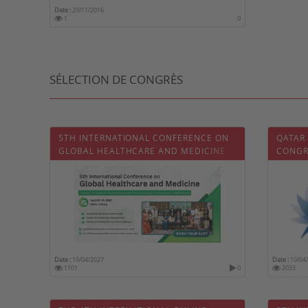
Date :
29/11/2016
1
0
SÉLECTION DE CONGRÈS
5TH INTERNATIONAL CONFERENCE ON
QATAR 
GLOBAL HEALTHCARE AND MEDICINE
CONGR
Date :
19/04/2027
Date :
10/04
1101
0
2033