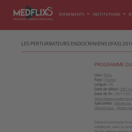
ÉVÉNEMENTS
INSTITUTIONS
R
LES PERTURBATEURS ENDOCRINIENS (IFAS) 201
PROGRAMME DU
Lieu :
Paris
Pays :
France
Langue :
FR
Date de début :
29/11/
Date de fin :
29/11/201
http://www.academie-sc
Spécialités :
Médecine 
Obstétrique
,
Médecine
Séance commune Acadé
médecine, avec la part
de l'Académie d’agricu