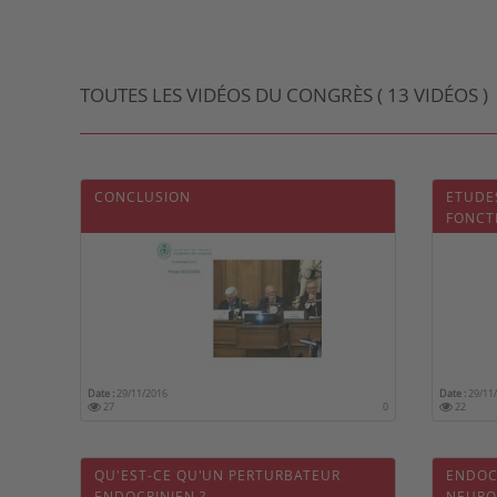
TOUTES LES VIDÉOS DU CONGRÈS ( 13 VIDÉOS )
CONCLUSION
ETUDE
FONCT
ENTRE
PERTU
Date :
29/11/2016
Date :
29/11
27
0
22
QU'EST-CE QU'UN PERTURBATEUR
ENDOC
ENDOCRINIEN ?
NEURO