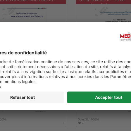
CANCÉROGÈNÈSE MAMMAI
/2016
Date :
29/11/2016
0
4
RBATEURS ENDOCRINIENS
PERTURBATEURS ENDOCRIN
ONNEMENTAUX. DE NOUVEAUX
AGRICULTURE
TOGÈNES ?
/2016
Date :
29/11/2016
0
2