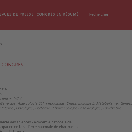
EVUES DE PRESSE
CONGRÈS EN RÉSUMÉ
6
 CONGRÈS
2016
6
iences.fr/fr/
Générale
,
Allergologie Et Immunologie
,
Endocrinologie Et Métabolisme
,
Gynéco
 Interne
,
Oncologie
,
Pédiatrie
,
Pharmacologie Et Toxicologie
,
Psychiatrie
mie des sciences - Académie nationale de
icipation de l’Académie nationale de Pharmacie et
lture de France