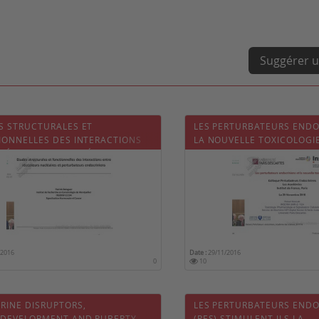
Suggérer u
S STRUCTURALES ET
LES PERTURBATEURS ENDO
IONNELLES DES INTERACTIONS
LA NOUVELLE TOXICOLOGI
 RÉCEPTEURS NUCLÉAIRES ET
RBATEURS ENDOCRINIENS
/2016
Date :
29/11/2016
0
10
RINE DISRUPTORS,
LES PERTURBATEURS ENDO
DEVELOPMENT AND PUBERTY
(PES) STIMULENT ILS LA