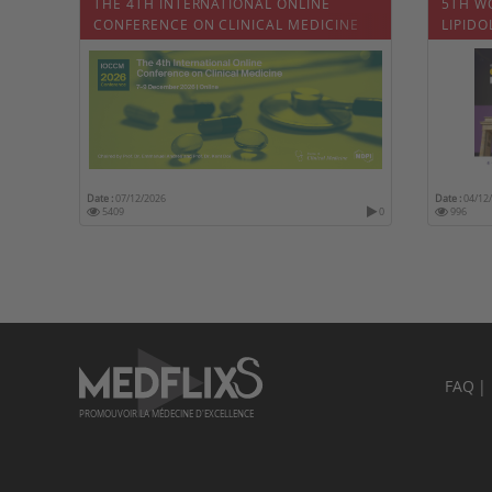
THE 4TH INTERNATIONAL ONLINE
5TH W
CONFERENCE ON CLINICAL MEDICINE
LIPID
Date :
07/12/2026
Date :
04/12
5409
0
996
FAQ
PROMOUVOIR LA MÉDECINE D'EXCELLENCE