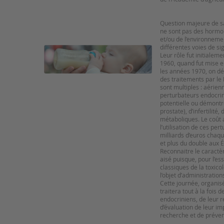
Question majeure de sa
ne sont pas des hormon
et/ou de l’environneme
différentes voies de si
Leur rôle fut initiale
1960, quand fut mise en
les années 1970, on dé
des traitements par le 
sont multiples : aérie
perturbateurs endocrini
potentielle ou démontr
prostate), d’infertilité
métaboliques. Le coût
l’utilisation de ces pe
milliards d’euros chaq
et plus du double aux É
Reconnaitre le caractè
aisé puisque, pour l’es
classiques de la toxicol
l’objet d’administration
Cette journée, organis
traitera tout à la foi
endocriniens, de leur 
d’évaluation de leur im