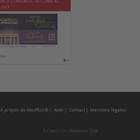
ORLD CONGRESS OF CLINICAL
OLOGY
/2026
0
À propos de MedflixS®
Aide
Contact
Mentions légales
© Cherry For LifeScience 2026