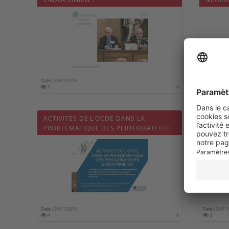
Date :
29/11/2016
Date :
29/11
5
0
4
ACTIVITÉS DE L'OCDE DANS LA
PERTU
PROBLÉMATIQUE DES PERTURBATEURS
ENVIR
ENDOCRINIENS
DIABÉ
Date :
29/11/2016
Date :
29/11
4
0
3