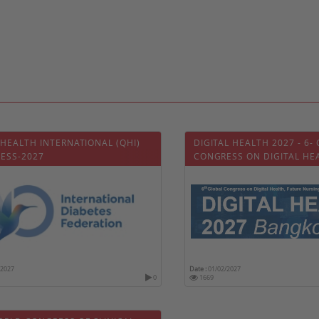
HEALTH INTERNATIONAL (QHI)
DIGITAL HEALTH 2027 - 6-
ESS-2027
CONGRESS ON DIGITAL HE
FUTURE NURSING & PATIE
/2027
Date :
01/02/2027
0
1669