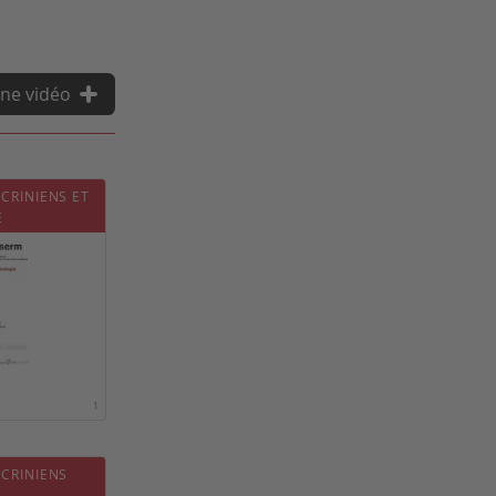
ne vidéo
CRINIENS ET
E
1
CRINIENS