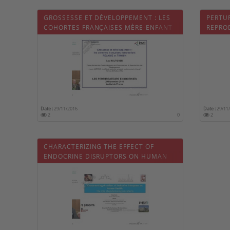
GROSSESSE ET DÉVELOPPEMENT : LES
PERTU
COHORTES FRANÇAISES MÈRE-ENFANT
REPRO
PELAGIE ET TIMOUN
Date :
29/11/2016
Date :
29/11
2
0
2
CHARACTERIZING THE EFFECT OF
ENDOCRINE DISRUPTORS ON HUMAN
HEALTH: THE ROLE OF
EPIDEMIOLOGICAL COHORTS