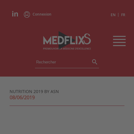
Connexion
|
EN
FR
ÉVÉNEMENTS
TOUS LES ÉVÉNEMENTS
AGENDA
NUTRITION 2019 BY ASN
INSTITUTIONS
08/06/2019
ACADÉMIES
EXPERTS
REVUES DE PRESSE
CONGRÈS EN RÉSUMÉ