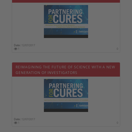
Date :
12/07/2017
1
0
REIMAGINING THE FUTURE OF SCIENCE WITH A NEW
GENERATION OF INVESTIGATORS
Date :
12/07/2017
1
0