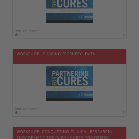
Date :
12/07/2017
1
0
WORKSHOP : SHARING "SCRUFFY" DATA
Date :
12/07/2017
1
0
WORKSHOP: CONQUERING CLINICAL RESEARCH:
ENGAGEMENT TODAY FOR CURES TOMORROW