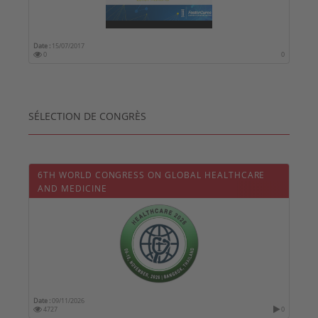
Date :
15/07/2017
0
0
SÉLECTION DE CONGRÈS
6TH WORLD CONGRESS ON GLOBAL HEALTHCARE
AND MEDICINE
Date :
09/11/2026
4727
0