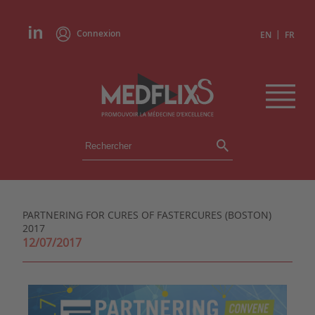
Connexion
|
EN
FR
ÉVÉNEMENTS
TOUS LES ÉVÉNEMENTS
AGENDA
PARTNERING FOR CURES OF FASTERCURES (BOSTON)
INSTITUTIONS
2017
ACADÉMIES
12/07/2017
EXPERTS
REVUES DE PRESSE
CONGRÈS EN RÉSUMÉ