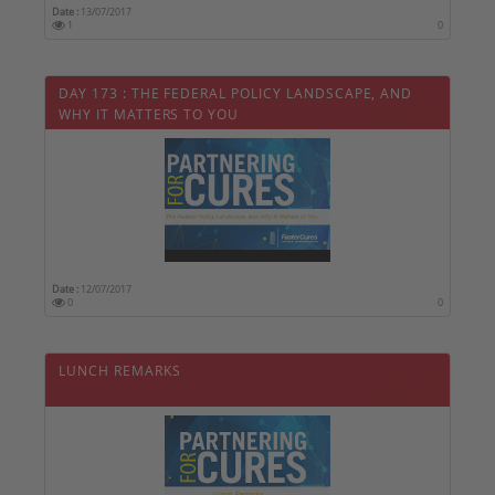
Date :
13/07/2017
1
0
DAY 173 : THE FEDERAL POLICY LANDSCAPE, AND
WHY IT MATTERS TO YOU
Date :
12/07/2017
0
0
LUNCH REMARKS