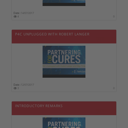
Date :
14/07/2017
4
0
P4C UNPLUGGED WITH ROBERT LANGER
Date :
12/07/2017
3
0
INTRODUCTORY REMARKS