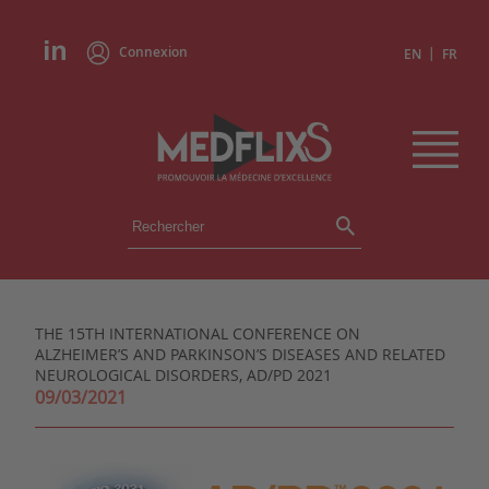
Connexion
|
EN
FR
ÉVÉNEMENTS
TOUS LES ÉVÉNEMENTS
AGENDA
THE 15TH​ INTERNATIONAL CONFERENCE ON
INSTITUTIONS
ALZHEIMER’S AND PARKINSON’S DISEASES AND RELATED
ACADÉMIES
NEUROLOGICAL DISORDERS, AD/PD 2021
EXPERTS
09/03/2021
REVUES DE PRESSE
CONGRÈS EN RÉSUMÉ