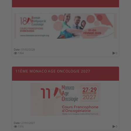
Date :
01/02/2028
1364
0
11ÈME MONACO AGE ONCOLOGIE 2027
Date :
27/01/2027
1316
0