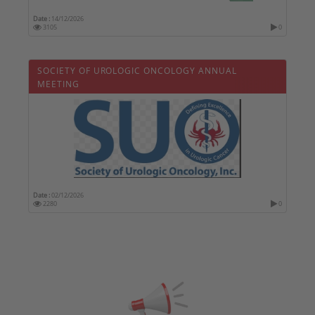
Date :
14/12/2026
3105
0
SOCIETY OF UROLOGIC ONCOLOGY ANNUAL
MEETING
Date :
02/12/2026
2280
0