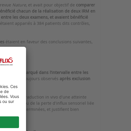
a revue
Nature
, et avait pour objectif de
comparer
bénéficié chacun de la réalisation de deux IRM en
 entre les deux examens, et avaient bénéficié
étaient appariés à 384 patients dits contrôles,
pes
étaient en faveur des conclusions suivantes,
pocampique,
 primaire,
ognitif plus marqué dans l’intervalle entre les
dence étaient toujours observés
après exclusion
ient être la traduction in vivo d'une atteinte
flammatoire ou de la perte d'influx sensoriel liée
 restent indéterminées, et justifient bien