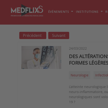
ÉVÉNEMENTS
INSTITUTIONS
R
Précédent
Suivant
24/03/2022
DES ALTÉRATION
FORMES LÉGÈRES
Neurologie
Infectio
L’atteinte neurologique 
neuro-inflammatoire, ou 
neurologiques sont volon
19 ?