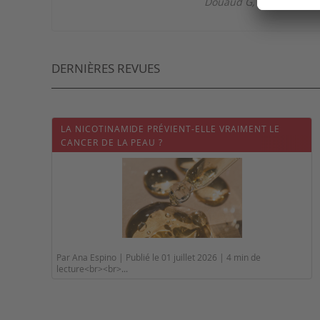
Douaud G, et al. SARS-C
DERNIÈRES REVUES
LA NICOTINAMIDE PRÉVIENT-ELLE VRAIMENT LE
CANCER DE LA PEAU ?
Par Ana Espino | Publié le 01 juillet 2026 | 4 min de
lecture<br><br>...