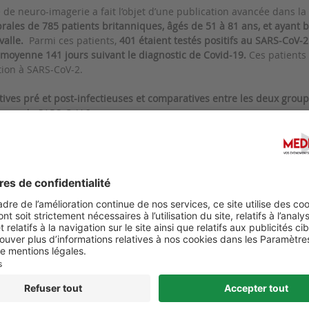
 de neuro-imagerie a fait l’objet d’une publication avancée dans l
rales de 785 patients britanniques, âgés de 51 à 81 ans, et ayant 
valle.
Parmi ces patients,
401 étaient testés positifs au SARS-CoV-2
moyenne 141 jours suivant le diagnostic de Covid-19.
Ces patients 
tion à SARS-CoV-2.
tives pré et post-infectieuses et comparatives entre les deux grou
és par le SARS-CoV-2 :
quée de l'épaisseur corticale orbitofrontale et du gyrus parahip
 plus importantes dans les régions fonctionnelles du cortex olfactif
e globale majorée.
nt, les patients infectés par le SARS-CoV-2 ont présenté un
déclin c
ie
. Enfin, ces données d'imagerie et les effets cognitifs mis en évi
isés.
 cérébrale concernant principalement
les régions limbiques
pourra
la maladie via les voies olfactives, d’événements d’origine neuro-in
ilité de ces atteintes neurologique ou leur persistance à long terme
omplémentaires.