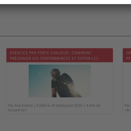
oV-2 is associated with changes in brain structure in UK Biobank. 
EXERCICE PAR FORTE CHALEUR : COMMENT
OR
PRÉSERVER SES PERFORMANCES ET ÉVITER LES
PE
RISQUES ?
Par Ana Espino | Publié le 29 &nbsp;juin 2026 | 4 min de
Par 
lecture<br>
<br