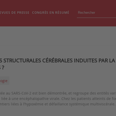
EVUES DE PRESSE
CONGRÈS EN RÉSUMÉ
S STRUCTURALES CÉRÉBRALES INDUITES PAR LA 
 ?
logie
liée au SARS-CoV-2 est bien démontrée, et regroupe des entités varié
liée à une encéphalopathie virale. Chez les patients atteints de fo
tiers liées à l’hypoxémie et
défaillance systémique multiviscérale. 