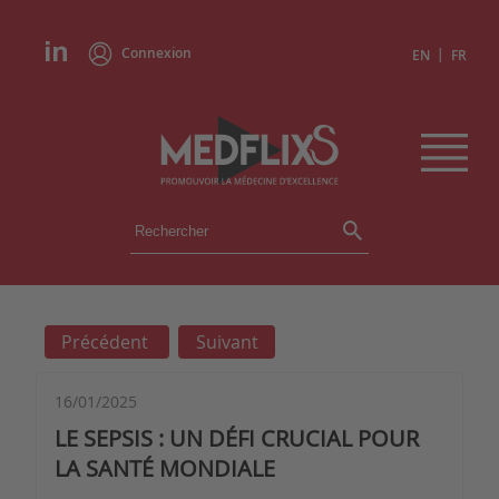
Connexion
|
EN
FR
ÉVÉNEMENTS
TOUS LES ÉVÉNEMENTS
AGENDA
Précédent
Suivant
INSTITUTIONS
ACADÉMIES
EXPERTS
16/01/2025
LE SEPSIS : UN DÉFI CRUCIAL POUR
REVUES DE PRESSE
LA SANTÉ MONDIALE
CONGRÈS EN RÉSUMÉ