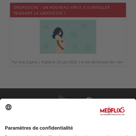
OROPOUCHE : UN NOUVEAU VIRUS À SURVEILLER
PENDANT LA GROSSESSE ?
Par Ana Espino | Publié le 26 juin 2026 | 4 min de lecture<br><br>
PROMOUVOIR LA MÉDECINE D'EXCELLENCE
FAQ
À propos de MedflixS®