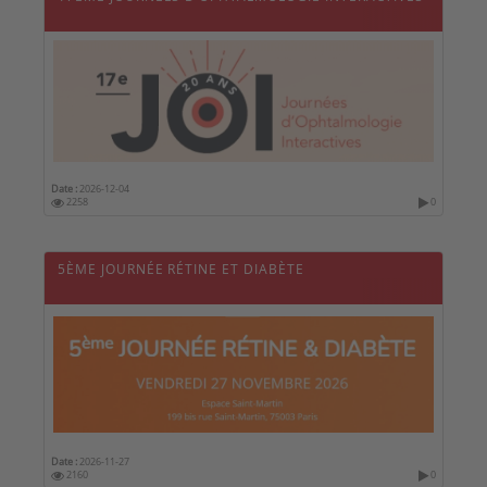
Date :
2026-12-04
2258
0
5ÈME JOURNÉE RÉTINE ET DIABÈTE
Date :
2026-11-27
2160
0