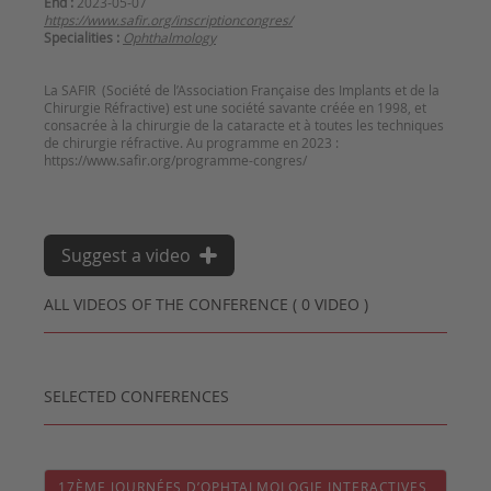
End :
2023-05-07
https://www.safir.org/inscriptioncongres/
Specialities :
Ophthalmology
La SAFIR (Société de l’Association Française des Implants et de la
Chirurgie Réfractive) est une société savante créée en 1998, et
consacrée à la chirurgie de la cataracte et à toutes les techniques
de chirurgie réfractive. Au programme en 2023 :
https://www.safir.org/programme-congres/
Suggest a video
ALL VIDEOS OF THE CONFERENCE ( 0 VIDEO )
SELECTED CONFERENCES
17ÈME JOURNÉES D’OPHTALMOLOGIE INTERACTIVES