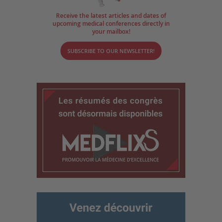
Receive the latest articles and dates of
upcoming medical conferences directly in
your mailbox!
SUBSCRIBE TO OUR NEWSLETTER!