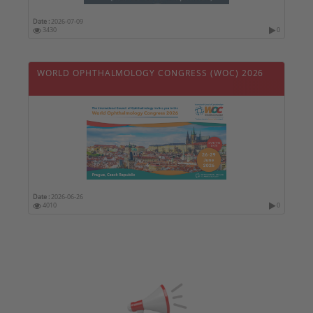
Date :
2026-07-09
3430
0
WORLD OPHTHALMOLOGY CONGRESS (WOC) 2026
Date :
2026-06-26
4010
0