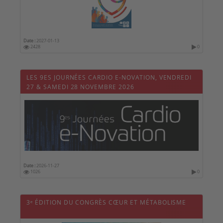
Date :
2027-01-13
2428
0
LES 9ES JOURNÉES CARDIO E-NOVATION, VENDREDI
27 & SAMEDI 28 NOVEMBRE 2026
Date :
2026-11-27
1026
0
3ᵉ ÉDITION DU CONGRÈS CŒUR ET MÉTABOLISME