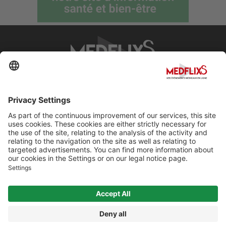
PROMOTING EXCELLENCE IN MEDICINE
Q&A
About MedflixS®
Help
Contact
Terms and Conditions
© Cherry For LifeScience 2026