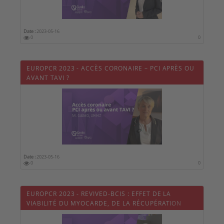
Date :
2023-05-16
0
0
EUROPCR 2023 - ACCÈS CORONAIRE – PCI APRÈS OU
AVANT TAVI ?
Date :
2023-05-16
0
0
EUROPCR 2023 - REVIVED-BCIS : EFFET DE LA
VIABILITÉ DU MYOCARDE, DE LA RÉCUPÉRATION
FONCTIONNELLE ET DE L'ICP