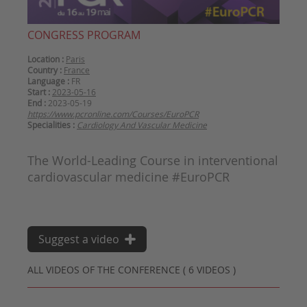
CONGRESS PROGRAM
Location :
Paris
Country :
France
Language :
FR
Start :
2023-05-16
End :
2023-05-19
https://www.pcronline.com/Courses/EuroPCR
Specialities :
Cardiology And Vascular Medicine
The World-Leading Course in interventional
cardiovascular medicine #EuroPCR
Suggest a video
ALL VIDEOS OF THE CONFERENCE ( 6 VIDEOS )