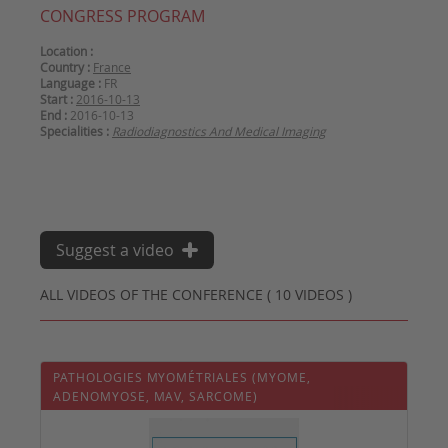
CONGRESS PROGRAM
Location :
Country :
France
Language :
FR
Start :
2016-10-13
End :
2016-10-13
Specialities :
Radiodiagnostics And Medical Imaging
Suggest a video
ALL VIDEOS OF THE CONFERENCE ( 10 VIDEOS )
PATHOLOGIES MYOMÉTRIALES (MYOME,
ADENOMYOSE, MAV, SARCOME)