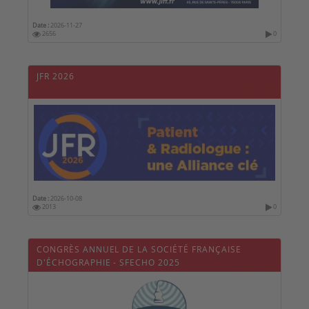
Date :
2026-11-27
2656
0
JFR 2026
Date :
2026-10-08
2013
0
CONGRÈS ANNUEL DE LA SOCIÉTÉ FRANÇAISE
D'ÉCHOGRAPHIE - SFECHO 2025