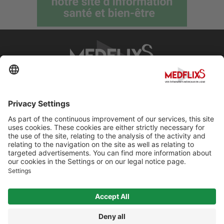
PROMOTING EXCELLENCE IN MEDICINE
Q&A
About MedflixS®
Help
Contact
Terms and Conditions
© Cherry For LifeScience 2026