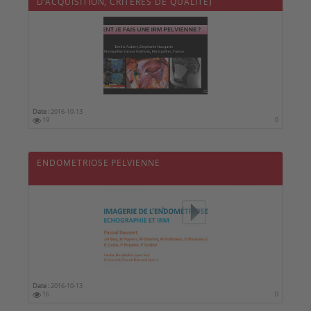
D’ACQUISITION, CRITÈRES DE QUALITÉ)
Date :
2016-10-13
19
0
ENDOMETRIOSE PELVIENNE
Date :
2016-10-13
16
0