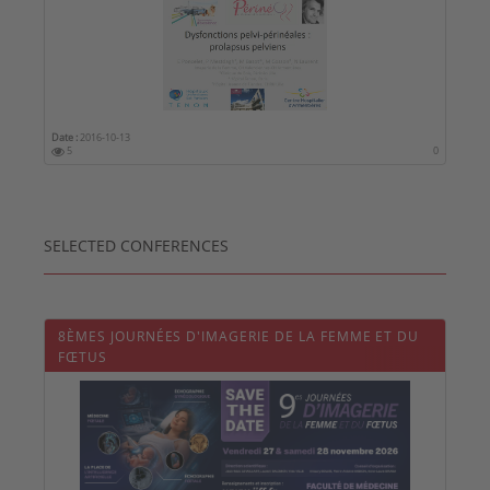
Date :
2016-10-13
5
0
SELECTED CONFERENCES
8ÈMES JOURNÉES D'IMAGERIE DE LA FEMME ET DU
FŒTUS