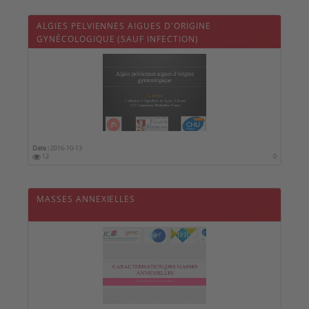
ALGIES PELVIENNES AIGUES D'ORIGINE
GYNÉCOLOGIQUE (SAUF INFECTION)
Date :
2016-10-13
12
0
MASSES ANNEXIELLES