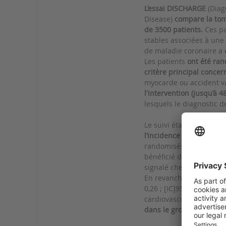
L’essai DISCHARGE
(Diag
Disease)
compare la tom
de 3500 patients.
Ces pa
stables associées à une 
de maladie coronaire a é
Les patients
ont été ra
critère principal conce
myocarde ou accident va
l'intervention (jusqu’à 
lesquels le diagnostic d
Le suivi était complet 
l’incidence des évènemen
randomisés dans le grou
bénéficié d’une coronaro
signalé chez 8,8% des pa
En revanche,
les compli
0,26 ; [IC]95% : [0,13 - 
cardiovasculaires maje
dans le groupe corosca