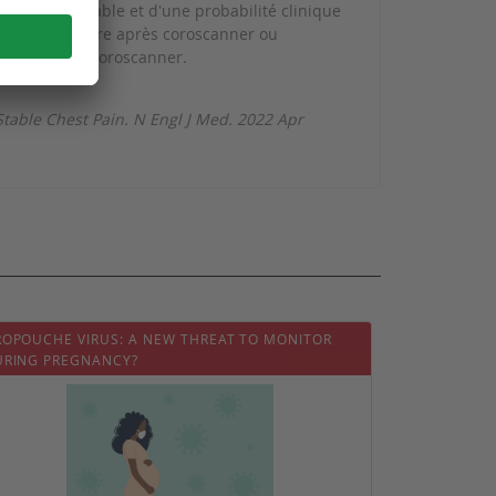
d’un angor stable et d'une probabilité clinique
 était similaire après coroscanner ou
oindres après coroscanner.
Stable Chest Pain. N Engl J Med. 2022 Apr
OPOUCHE VIRUS: A NEW THREAT TO MONITOR
URING PREGNANCY?