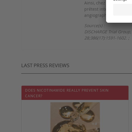
Ainsi, chez les patients
prétest intermédiaire d
angiographie coronarien
Source(s) :
DISCHARGE Trial Group, 
28;386(17):1591-1602.
;
LAST PRESS REVIEWS
DOES NICOTINAMIDE REALLY PREVENT SKIN
CANCER?