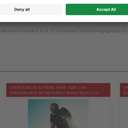
 initialement orientés vers un centre de coronarographie en raison 
e coronaropathie, le risque d'événements cardiovasculaires majeurs
ne, et les complications majeures liées à la procédure étaient m
Maurovich-Horvat P, et al. CT or Invasive Coronary Angiography in 
EXERCISING IN EXTREME HEAT: HOW CAN
OR
PERFORMANCE BE PRESERVED WHILE REDUCING
D
HEALTH RISKS?