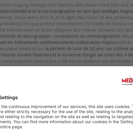
nostic Imaging Strategies for Patients with Stable Chest Pain and I
odensitométrie et la coronarographie en tant que stratégie diagnos
tients, inclus entre 2015 et 2019, âgés d’au moins 30 ans, présen
probabilité clinique prétest intermédiaire (10 à 60%) de lésions cor
té évaluée selon un score intégrant des critères cliniques tels que 
ndomisés en deux groupes : coroscanner ou coronarographie
. L’étu
rnait les événements cardiovasculaires indésirables majeurs
(décès 
sculaire cérébral) sur
la période de suivi de 3,5 ans.
Les critères 
48 heures suivant l’examen) et la survenue d’angor au cours des 4 d
e coronaropathie obstructive a été mis en évidence ont été traités
pour 3523 (98.9%) des 3561 patients inclus. Cinquante six pour cen
ts du critère principal n’était pas significativement différente en
pe coroscanner ont présenté des événements cardiovasculaires ma
graphie (HR : 0,70 ; [IC]95% : [0,46 - 1,07] ; p=0,10). Un angor au c
tients du groupe coroscanner et chez 7,5% de ceux du groupe coronar
cations majeures liées à l'intervention étaient moindres après cor
0,55]). A noter enfin, bien qu’il n’y ait pas de différence dans les d
urs,
la fréquence des procédures de revascularisation coronarienne é
nner
versus coronarographie (256 patients (14,2%) vs 315 patients (18,