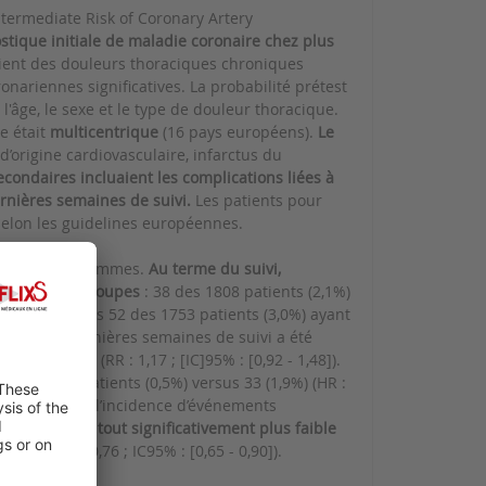
ntermediate Risk of Coronary Artery
tique initiale de maladie coronaire chez plus
taient des douleurs thoraciques chroniques
onariennes significatives. La probabilité prétest
l'âge, le sexe et le type de douleur thoracique.
de était
multicentrique
(16 pays européens).
Le
d’origine cardiovasculaire, infarctus du
secondaires incluaient les complications liées à
ernières semaines de suivi.
Les patients pour
 selon les guidelines européennes.
t étaient des femmes.
Au terme du suivi,
tre les deux groupes
: 38 des 1808 patients (2,1%)
jeurs, versus 52 des 1753 patients (3,0%) ayant
ours des 4 dernières semaines de suivi a été
ographie (RR : 1,17 ; [IC]95% : [0,92 - 1,48]).
oscanner
: 9 patients (0,5%) versus 33 (1,9%) (HR :
eux groupes sur l’incidence d’événements
tait malgré tout significativement plus faible
0%) ; HR : 0,76 ; IC95% : [0,65 - 0,90]).