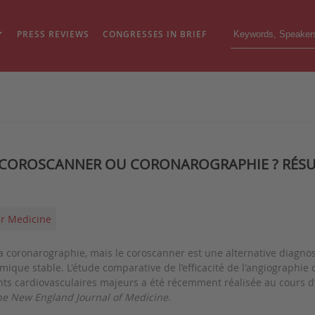
PRESS REVIEWS
CONGRESSES IN BRIEF
 COROSCANNER OU CORONAROGRAPHIE ? RÉSUL
ar Medicine
a coronarographie, mais le coroscanner est une alternative diagnos
mique stable. L'étude comparative de l’efficacité de l'angiographie
ts cardiovasculaires majeurs a été récemment réalisée au cours d
he New England Journal of Medicine
.