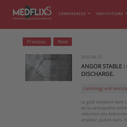
CONFERENCES
INSTITUTIONS
Previous
Next
2022-06-23
ANGOR STABLE :
DISCHARGE.
Cardiology and Vascul
Le gold standard reste l
de la cardiopathie isché
réduction des événemen
ampleur, publié dans
T