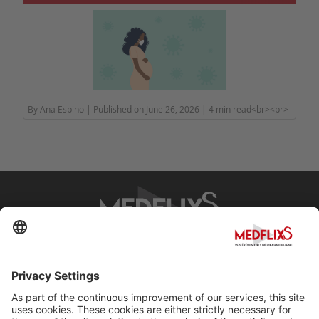
By Ana Espino | Published on June 26, 2026 | 4 min read<br><br>
PROMOTING EXCELLENCE IN MEDICINE
Q&A
About MedflixS®
Help
Contact