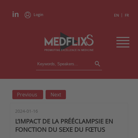
Login
|
EN
FR
CONFERENCES
ALL CONFERENCES
CALENDAR
Previous
Next
INSTITUTIONS
ACADEMIES
EXPERTS
2024-01-16
L’IMPACT DE LA PRÉÉCLAMPSIE EN
PRESS REVIEWS
FONCTION DU SEXE DU FŒTUS
CONGRESSES IN BRIEF