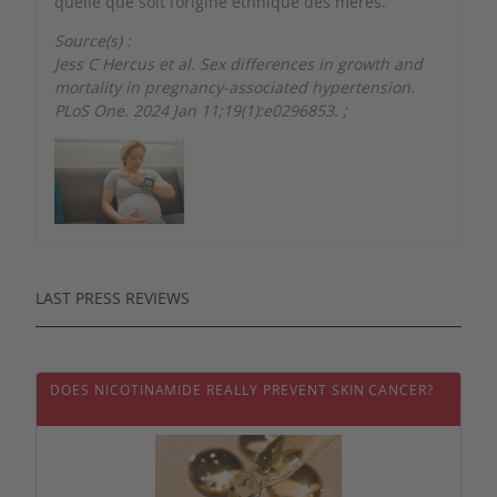
quelle que soit l’origine ethnique des mères.
Source(s) :
Jess C Hercus et al. Sex differences in growth and
mortality in pregnancy-associated hypertension.
PLoS One. 2024 Jan 11;19(1):e0296853.
;
LAST PRESS REVIEWS
DOES NICOTINAMIDE REALLY PREVENT SKIN CANCER?