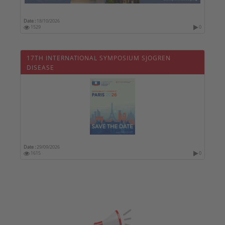
Date :
18/10/2026
1529
0
17TH INTERNATIONAL SYMPOSIUM SJOGREN
DISEASE
Date :
29/09/2026
1615
0