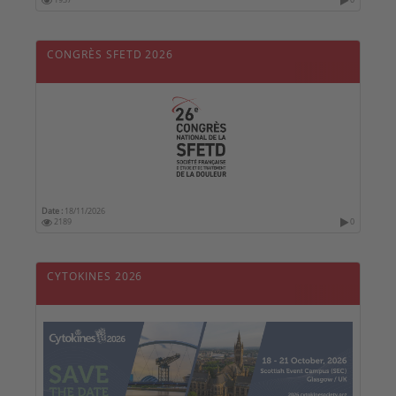
1937
0
CONGRÈS SFETD 2026
Date :
18/11/2026
2189
0
CYTOKINES 2026