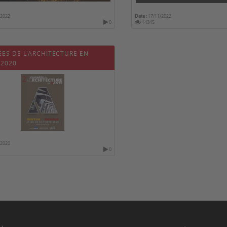
/2022
Date :
17/11/2022
0
14345
ÉES DE L'ARCHITECTURE EN
 2020
/2020
0