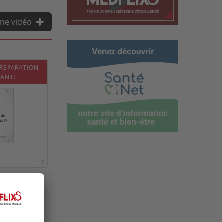
ne vidéo
 RÉPARATION
FANT:
0