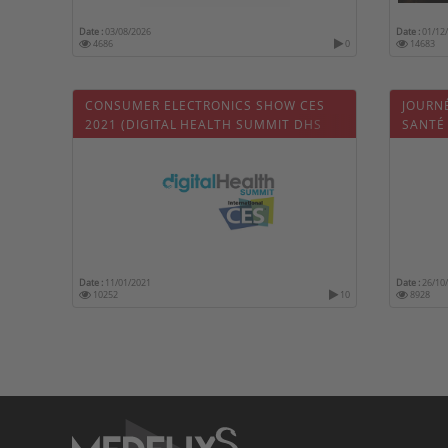
Date :
03/08/2026
Date :
01/12
4686
0
14683
CONSUMER ELECTRONICS SHOW CES
JOURN
2021 (DIGITAL HEALTH SUMMIT DHS
SANTÉ
2021)
Date :
11/01/2021
Date :
26/10
10252
10
8928