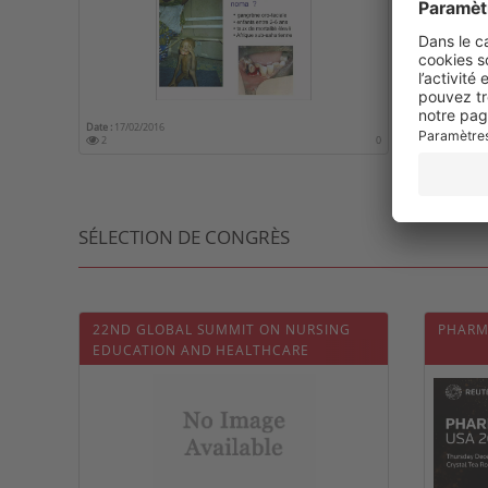
(MALA
Date :
17/02/2016
Date :
17/02
2
0
2
SÉLECTION DE CONGRÈS
22ND GLOBAL SUMMIT ON NURSING
PHARM
EDUCATION AND HEALTHCARE