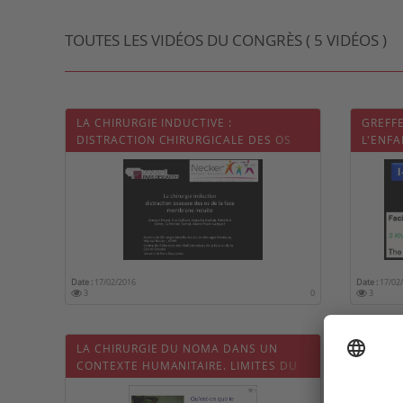
TOUTES LES VIDÉOS DU CONGRÈS ( 5 VIDÉOS )
LA CHIRURGIE INDUCTIVE :
GREFFE
DISTRACTION CHIRURGICALE DES OS
L'ENFA
DE LA FACE - MEMBRANES INDUITES
Date :
17/02/2016
Date :
17/02
3
0
3
LA CHIRURGIE DU NOMA DANS UN
EXÉRÈ
CONTEXTE HUMANITAIRE. LIMITES DU
TRANS
TRAITEMENT CHIRURGICAL
SOLUT
NEURO