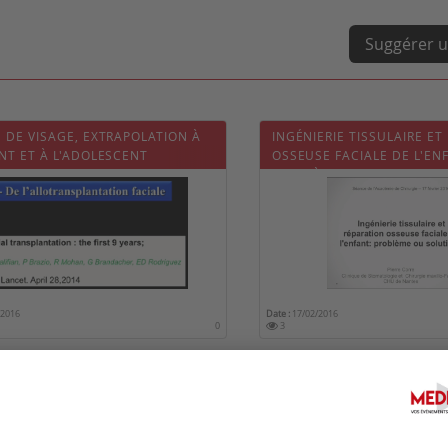
Suggérer u
 DE VISAGE, EXTRAPOLATION À
INGÉNIERIE TISSULAIRE ET
NT ET À L'ADOLESCENT
OSSEUSE FACIALE DE L'EN
PROBLÈME OU SOLUTION ?
/2016
Date :
17/02/2016
0
3
SE, RECONSTRUCTION,
PLANTATION : QUELLES
IONS CHIRURGICALES POUR LA
FIBROMATOSE DE TYPE 1