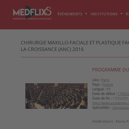
ÉVÉNEMENTS
INSTITUTIONS
R
CHIRURGIE MAXILLO-FACIALE ET PLASTIQUE FA
LA CROISSANCE (ANC) 2016
PROGRAMME DU
Lieu :
Paris
Pays :
France
Langue :
FR
Date de début :
17/02/
Date de fin :
17/02/201
http://www.academie-ch
Spécialités :
Stomatolo