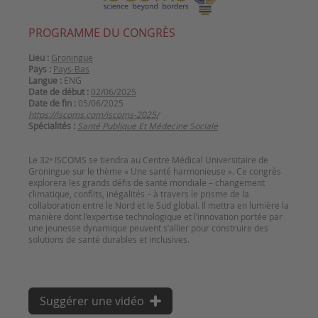
PROGRAMME DU CONGRÈS
Lieu :
Groningue
Pays :
Pays-Bas
Langue :
ENG
Date de début :
02/06/2025
Date de fin :
05/06/2025
https://iscoms.com/iscoms-2025/
Spécialités :
Santé Publique Et Médecine Sociale
Le 32ᵉ ISCOMS se tiendra au Centre Médical Universitaire de
Groningue sur le thème « Une santé harmonieuse ». Ce congrès
explorera les grands défis de santé mondiale – changement
climatique, conflits, inégalités – à travers le prisme de la
collaboration entre le Nord et le Sud global. Il mettra en lumière la
manière dont l’expertise technologique et l’innovation portée par
une jeunesse dynamique peuvent s’allier pour construire des
solutions de santé durables et inclusives.
Suggérer une vidéo