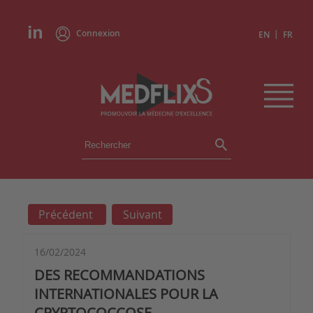
Connexion
|
EN
FR
ÉVÉNEMENTS
TOUS LES ÉVÉNEMENTS
AGENDA
Précédent
Suivant
INSTITUTIONS
ACADÉMIES
EXPERTS
16/02/2024
DES RECOMMANDATIONS
REVUES DE PRESSE
INTERNATIONALES POUR LA
CRYPTOCOCCOSE
CONGRÈS EN RÉSUMÉ