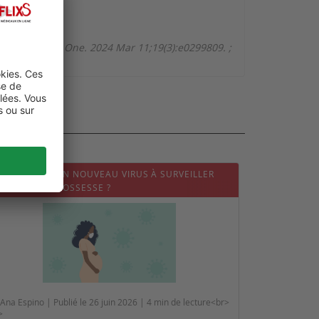
protocol. PLoS One. 2024 Mar 11;19(3):e0299809.
;
OPOUCHE : UN NOUVEAU VIRUS À SURVEILLER
NDANT LA GROSSESSE ?
Ana Espino | Publié le 26 juin 2026 | 4 min de lecture<br>
>