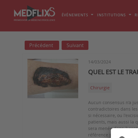
ÉVÉNEMENTS
INSTITUTIONS
R
Précédent
Suivant
14/03/2024
QUEL EST LE TR
Chirurgie
Aucun consensus n’a jusq
contradictoires dans le
si nécessaire, ou l'exci
patients, mais aussi la 
sera menée dans 3 centr
référence sera de 9 mois