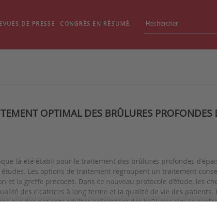
EVUES DE PRESSE
CONGRÈS EN RÉSUMÉ
AITEMENT OPTIMAL DES BRÛLURES PROFONDES D’
ue-là été établi pour le traitement des brûlures profondes d'épais
s études. Les options de traitement regroupent un traitement conse
sion et la greffe précoces. Dans ce nouveau protocole d’étude, les 
qualité des cicatrices à long terme et la qualité de vie des patient
es sur des patients adultes présentant des brûlures aiguës profon
. Le critère de jugement principal est la qualité à long terme des c