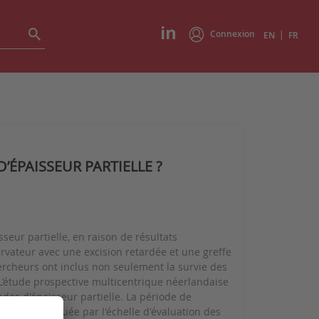
Connexion
|
EN
FR
ÉPAISSEUR PARTIELLE ?
seur partielle, en raison de résultats
rvateur avec une excision retardée et une greffe
chercheurs ont inclus non seulement la survie des
s. L’étude prospective multicentrique néerlandaise
des d'épaisseur partielle. La période de
icatrices évaluée par l'échelle d'évaluation des