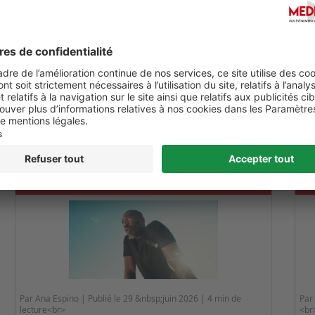
 de l'observateur jusqu’à douze mois après la sortie.
. Timing of surgery in acute deep partial-thickness burns: A study 
EXERCICE PAR FORTE CHALEUR : COMMENT
OR
PRÉSERVER SES PERFORMANCES ET ÉVITER LES
PE
RISQUES ?
Par Ana Espino | Publié le 29 &nbsp;juin 2026 | 4 min de
Par 
lecture<br>
<br