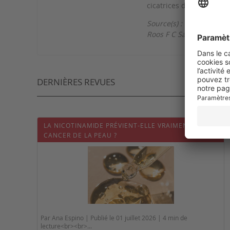
cicatrices du patient et
Source(s) :
Roos F C Salemans et al
DERNIÈRES REVUES
LA NICOTINAMIDE PRÉVIENT-ELLE VRAIMENT LE
CANCER DE LA PEAU ?
Par Ana Espino | Publié le 01 juillet 2026 | 4 min de
lecture<br><br>...