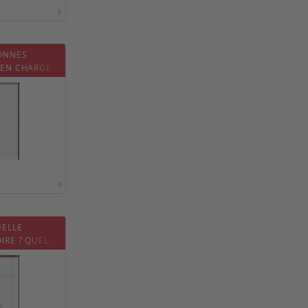
0
ONNES
 EN CHARGE
0
UELLE
IRE ? QUEL