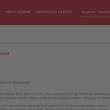
PRESS REVIEWS
CONGRESSES IN BRIEF
GRAM
edicine
,
Rhumatology
, présidé par le Pr. Alain Eschalier, nous a préparé un programme de conférences
au, assurées comme chaque année par les meilleurs experts nationaux et interna
 offre toujours très variée de cours supérieurs, de sessions parallèles couvrant
hématiques de nos disciplines, ainsi que le forum des structures et les ateliers,