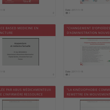
11-18
Date :
2017-11-18
0
3
NCE BASED MEDICINE EN
"CHANGEMENT D’OPIOÏDES
NCTURE
D’ADMINISTRATION NOUVE
RECOMMANDATIONS"
11-18
Date :
2017-11-18
0
2
LÉE PAR ABUS MÉDICAMENTEUX
"LA KINÉSIOPHOBIE COMM
E L’INFIRMIÈRE RESSOURCE
REMETTRE EN MOUVEMEN
UR ET ACCOMPAGNEMENT LORS
PSYCHIQUEMENT APPROC
VRAGE.
PSYCHODYNAMIQUE DU CO
IMPLICATIONS PRATIQUES"