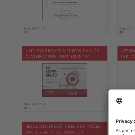
Date :
2017-11-18
Date :
2017-
2
0
1
« LES SYNDROMES D’EHLERS-DANLOS
APPRO
CLASSIFICATION, TRAITEMENT ET
IMPLIC
DIAGNOSTICS DIFFÉRENTIELS ».
DÉLÉG
Date :
2017-11-18
Date :
2017-
1
0
1
RÉSULTATS ENQUÊTE DES CONTRÔLES
PRISE
TAA DES ACTIVITÉS DOULEUR
RÉGIO