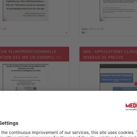
11-18
Date :
2017-11-18
0
1
CHE PLURIPROFESSIONNELLE
IMG : APPLICATIONS CLINI
ATION DES IRD UN EXEMPLE DE
NIVEAUX DE PREUVE
ATION DE TÂCHE
11-18
Date :
2017-11-18
0
1
 EN CHARGE DE LA DOULEUR EN
PRISE EN CHARGE DE LA 
N RETOURS D’EXPÉRIENCES
RÉGION RETOURS D’EXPÉRI