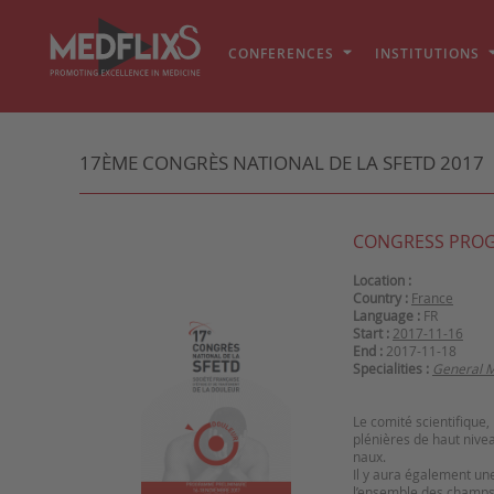
CONFERENCES
INSTITUTIONS
17ÈME CONGRÈS NATIONAL DE LA SFETD 2017
CONGRESS PRO
Location :
Country :
France
Language :
FR
Start :
2017-11-16
End :
2017-11-18
Specialities :
General M
Le comité scientifique
plénières de haut nive
naux.
Il y aura également une
l’ensemble des champs t