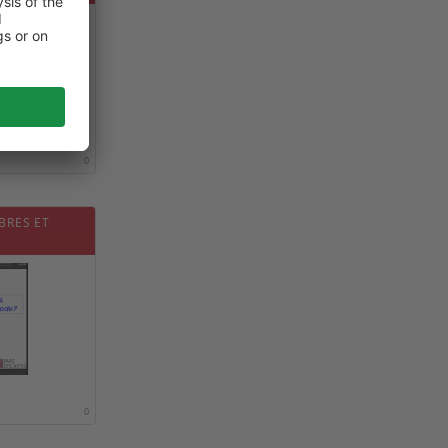
 EN RÉGION
0
BRES ET
0