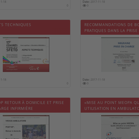
11-18
Date :
2017-11-18
0
0
TS TECHNIQUES
RECOMMANDATIONS DE B
PRATIQUES DANS LA PRISE
DE LA MIGRAINE
11-18
Date :
2017-11-18
0
0
P RETOUR À DOMICILE ET PRISE
«MISE AU POINT MEOPA Q
RGE INFIRMIÈRE
UTILISATION EN AMBULATO
FINANCEMENT ? »