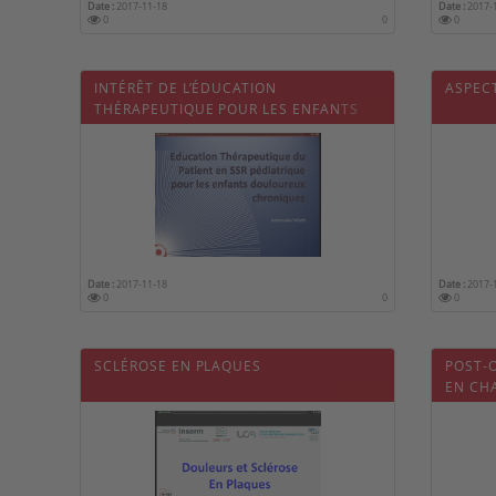
Date :
2017-11-18
Date :
2017-
0
0
0
INTÉRÊT DE L’ÉDUCATION
ASPEC
THÉRAPEUTIQUE POUR LES ENFANTS
DOULOUREUX CHRONIQUES EN SSR
PÉDIATRIQUE
Date :
2017-11-18
Date :
2017-
0
0
0
SCLÉROSE EN PLAQUES
POST-O
EN CHA