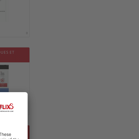
0
QUES ET
0
DOULEUR EN
ENCES - «