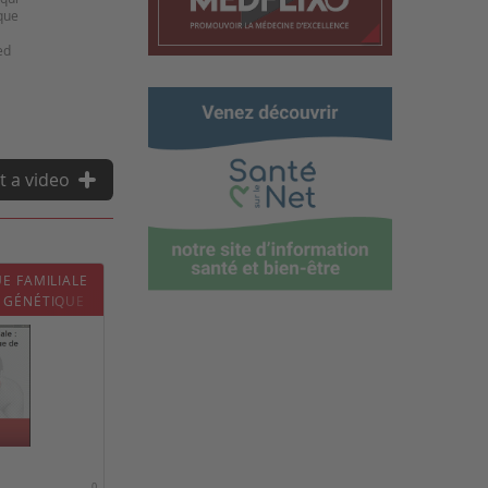
que
ed
t a video
E FAMILIALE
 GÉNÉTIQUE
0