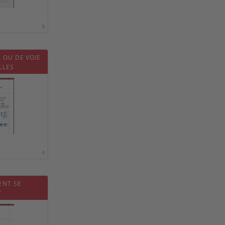
0
 OU DE VOIE
LLES
0
ENT SE
T
HE
NCEPT ET