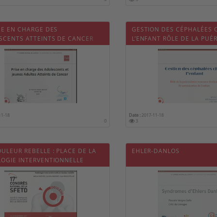
SE EN CHARGE DES
GESTION DES CÉPHALÉES 
SCENTS ATTEINTS DE CANCER
L’ENFANT RÔLE DE LA PUÉ
RESSOURCE DOULEUR ET
AUTONOMISATION DE L’EN
11-18
Date :
2017-11-18
0
3
ULEUR REBELLE : PLACE DE LA
EHLER-DANLOS
LOGIE INTERVENTIONNELLE