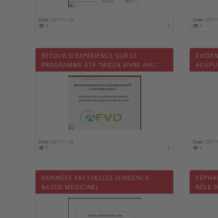
Date :
2017-11-18
Date :
2017-
3
0
3
RETOUR D'EXPÉRIENCE SUR LE
EVIDE
PROGRAMME ETP "MIEUX VIVRE AVEC"
ACUPU
Date :
2017-11-18
Date :
2017-
2
0
2
DONNÉES FACTUELLES (EVIDENCE-
CÉPHA
BASED MEDICINE)
RÔLE D
DOULE
DU SE