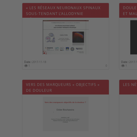
« LES RÉSEAUX NEURONAUX SPINAUX
DOULE
SOUS-TENDANT L’ALLODYNIE
ET MA
MÉCANIQUE»
Date :
2017-11-18
Date :
2017-
1
0
1
VERS DES MARQUEURS « OBJECTIFS »
LES N
DE DOULEUR