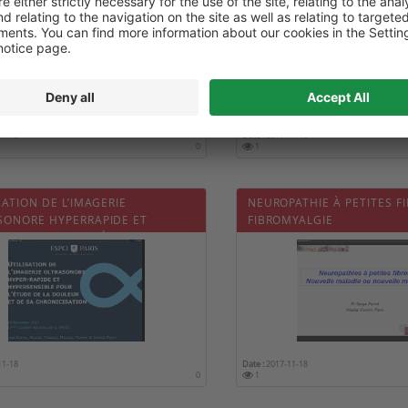
ISATION 2017 DE LA SDC DU 41
RCP RACHIS » ORGANISÉES
OCCITANIE
11-18
Date :
2017-11-18
0
1
SATION DE L’IMAGERIE
NEUROPATHIE À PETITES FI
SONORE HYPERRAPIDE ET
FIBROMYALGIE
ENSIBLE POUR L’ÉTUDE DE LA
UR ET SA CHRONICISATION»
11-18
Date :
2017-11-18
0
1