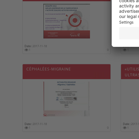
LABELL
Date :
2017-11-18
Date :
2017-
1
0
1
CÉPHALÉES-MIGRAINE
«UTILI
ULTRA
HYPERS
DOULE
Date :
2017-11-18
Date :
2017-
1
0
1