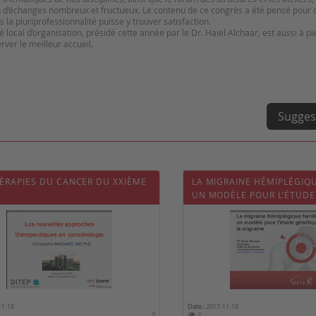
on d’échanges nombreux et fructueux. Le contenu de ce congrès a été pensé pour 
la pluriprofessionnalité puisse y trouver satisfaction.
é local d’organisation, présidé cette année par le Dr. Haiel Alchaar, est aussi à pi
ver le meilleur accueil.
Sugges
HÉRAPIES DU CANCER DU XXIÈME
LA MIGRAINE HÉMIPLÉGIQU
UN MODÈLE POUR L’ÉTUDE
DE LA MIGRAINE
11-18
Date :
2017-11-18
0
3