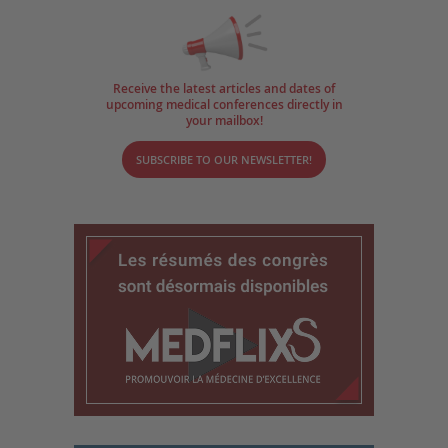
Receive the latest articles and dates of
upcoming medical conferences directly in
your mailbox!
SUBSCRIBE TO OUR NEWSLETTER!