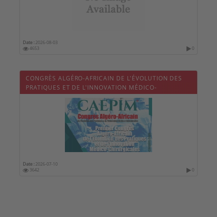
Date :
2026-08-03
4653
0
CONGRÈS ALGÉRO-AFRICAIN DE L'ÉVOLUTION DES
PRATIQUES ET DE L'INNOVATION MÉDICO-
CHIRURGICALES
Date :
2026-07-10
3642
0