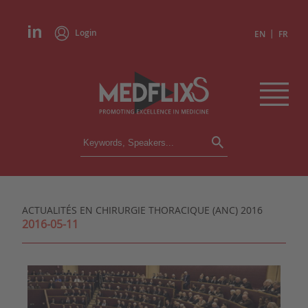
Login
|
EN
FR
CONFERENCES
ALL CONFERENCES
CALENDAR
ACTUALITÉS EN CHIRURGIE THORACIQUE (ANC) 2016
INSTITUTIONS
2016-05-11
ACADEMIES
EXPERTS
PRESS REVIEWS
CONGRESSES IN BRIEF