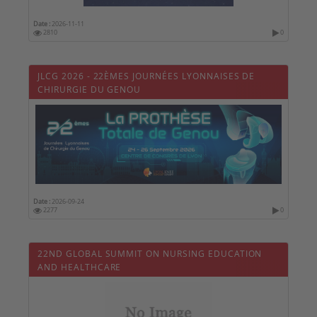
Date :
2026-11-11
2810
0
JLCG 2026 - 22ÈMES JOURNÉES LYONNAISES DE
CHIRURGIE DU GENOU
Date :
2026-09-24
2277
0
22ND GLOBAL SUMMIT ON NURSING EDUCATION
AND HEALTHCARE