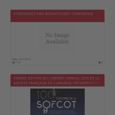
V PEDIATRICS AND NEONATOLOGY CONFERENCE
Date :
2027-04-05
1152
0
100ÈME ÉDITION DU CONGRÈS ANNUEL 2026 DE LA
SOCIÉTÉ FRANÇAISE DE CHIRURGIE ORTHOPÉDIQUE
ET TRAUMATOLOGIQUE (SOFCOT)