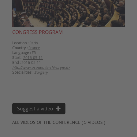
CONGRESS PROGRAM
Location :
Paris
Country :
France
Language :
FR
Start :
2016-05-11
End :
2016-05-11
http://www.academie-chirurgie.fr/
Specialities :
Surgery
Suggest a video
ALL VIDEOS OF THE CONFERENCE ( 5 VIDEOS )