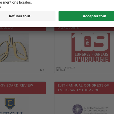
Date :
21/11/2015
30
5943
NUAL PERSPECTIVES IN
109E CONGRÈS FRANÇAIS
NCOLOGY
D'UROLOGIE
Date :
18/11/2015
1
4244
GY BOARD REVIEW
118TH ANNUAL CONGRESS OF
AMERICAN ACADEMY OF
OPHTALMOLOGY (AAO) 2015