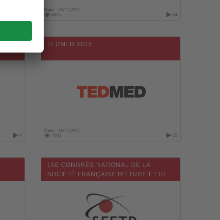
Date :
20/11/2015
1
6875
14
TEDMED 2015
Date :
18/11/2015
0
7692
45
15E CONGRÈS NATIONAL DE LA
SOCIÉTÉ FRANÇAISE D'ETUDE ET DE
TRAITEMENT DE LA DOULEUR (SFETD)
2015