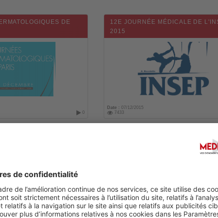
ERMATOLOGIQUES DE
12E JOURNÉE MÉDICALE DE L'I
2015
Date :
07/12/2015
0
7433
RÈS FRANCOPHONE DE
UN AUTRE REGARD SUR LE CAN
IGESTIVE ET HEPATO-
ET LA GÉNÉTIQUE