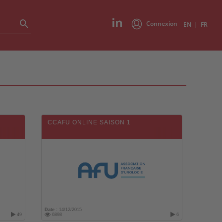
Connexion
|
EN
FR
CCAFU ONLINE SAISON 1
Date :
14/12/2015
49
6898
6