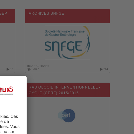
NSEP
ARCHIVES SNFGE
Date :
27/11/2015
16
12047
264
CER
RADIOLOGIE INTERVENTIONNELLE -
CYCLE (CERF) 2015/2016