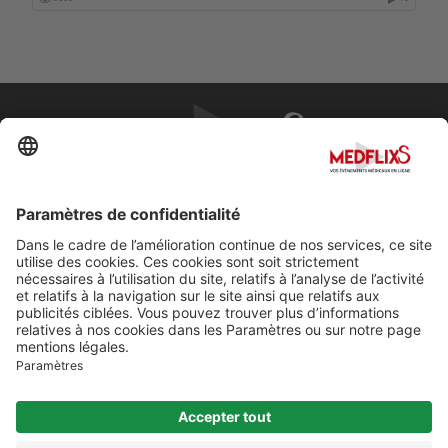
Mali
Malte
Maroc
Maurice
Mexique
PROMOUVOIR LA MÉDECINE D'EXCELLENCE
Monaco
FAQ
Mozambique
À propos de MedflixS®
Norvège
Aide
Nouvelle Zélande
Contact
Oman
Mentions légales
On line
Ouzbékistan
Pakistan
Pays-Bas
Pérou