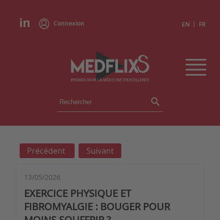
Connexion
|
EN
FR
ÉVÉNEMENTS
TOUS LES ÉVÉNEMENTS
AGENDA
Précédent
Suivant
INSTITUTIONS
ACADÉMIES
EXPERTS
13/05/2026
EXERCICE PHYSIQUE ET
REVUES DE PRESSE
FIBROMYALGIE : BOUGER POUR
MOINS SOUFFRIR ?
CONGRÈS EN RÉSUMÉ