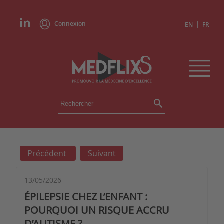
Connexion
|
EN
FR
ÉVÉNEMENTS
TOUS LES ÉVÉNEMENTS
AGENDA
Précédent
Suivant
INSTITUTIONS
ACADÉMIES
EXPERTS
13/05/2026
ÉPILEPSIE CHEZ L’ENFANT :
REVUES DE PRESSE
POURQUOI UN RISQUE ACCRU
D’AUTISME ?
CONGRÈS EN RÉSUMÉ