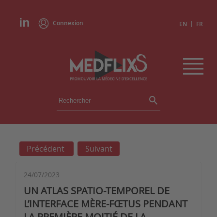
Connexion
|
EN
FR
ÉVÉNEMENTS
TOUS LES ÉVÉNEMENTS
AGENDA
Précédent
Suivant
INSTITUTIONS
ACADÉMIES
EXPERTS
24/07/2023
UN ATLAS SPATIO-TEMPOREL DE
REVUES DE PRESSE
L’INTERFACE MÈRE-FŒTUS PENDANT
LA PREMIÈRE MOITIÉ DE LA
CONGRÈS EN RÉSUMÉ