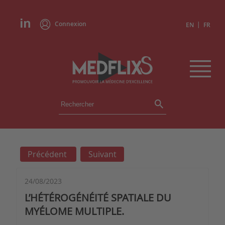
Connexion
|
EN
FR
ÉVÉNEMENTS
TOUS LES ÉVÉNEMENTS
AGENDA
Précédent
Suivant
INSTITUTIONS
ACADÉMIES
EXPERTS
24/08/2023
L’HÉTÉROGÉNÉITÉ SPATIALE DU
REVUES DE PRESSE
MYÉLOME MULTIPLE.
CONGRÈS EN RÉSUMÉ